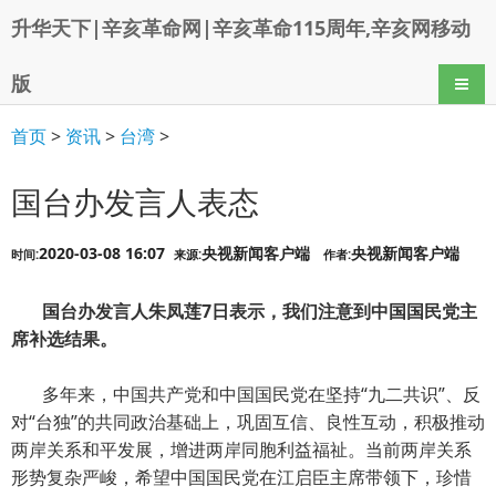
升华天下|辛亥革命网|辛亥革命115周年,辛亥网移动
版
导航
首页
>
资讯
>
台湾
>
国台办发言人表态
2020-03-08 16:07
央视新闻客户端
央视新闻客户端
时间:
来源:
作者:
国台办发言人朱凤莲7日表示，我们注意到中国国民党主
席补选结果。
多年来，中国共产党和中国国民党在坚持“九二共识”、反
对“台独”的共同政治基础上，巩固互信、良性互动，积极推动
两岸关系和平发展，增进两岸同胞利益福祉。当前两岸关系
形势复杂严峻，希望中国国民党在江启臣主席带领下，珍惜