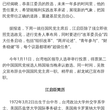
已经揭晓，恭喜江委员的胜选，未来一年多的时间里，他的
责任重大，希望能顺利实践改革承诺，展现新的气象，把国
民党带往正确的道路，重建基层党员信心。
据报道，下周一就任国民党主席后，江启臣除了须立即依
照竞选政见，进行党务人事布局，同时要进行“改革委员会”四
大任务启动，包括“组织改革”、“两岸论述”、“青年参与”、“财
务稳健”等，每个议题都堪称“超级任务”。
今年1月11日，台湾地区领导人选举举行投票，得票第二
的中国国民党候选人韩国瑜当晚承认败选。同一时间，吴敦
义宣布辞去中国国民党主席一职。稍早前，郝龙斌已宣布辞
职。
江启臣简历
1972年3月2日出生于台中市，台湾政治大学外交学系学
士、美国匹兹堡大学国际事务硕士、美国南卡罗莱纳大学国