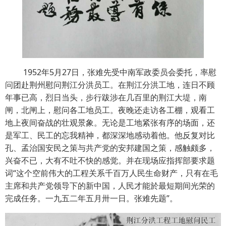
1952年5月27日，张难先受中南军政委员会委托，率慰
问团赴荆州慰问荆江分洪员工。在荆江分洪工地，连日不顾
年事已高，烈日当头，步行跋涉在几百里的荆江大堤，南
闸，北闸上，慰问各工地员工。夜晚还走访各工棚，观看工
地上夜间奋战的壮观景象。无论是工地紧张有序的场面，还
是军工、民工的忘我精神，都深深地感动着他。他反复对比
孔、孟治国安民之策与共产党的安邦建国之策，感触颇多，
兴奋不已，大有不吐不快的感觉。并在现场应指挥部要求题
词“这个空前伟大的工程关系千百万人民生命财产，只有在毛
主席和共产党领导下的新中国，人民才能於最短期间光荣的
完成任务。一九五二年五月卅一日。张难先题”。