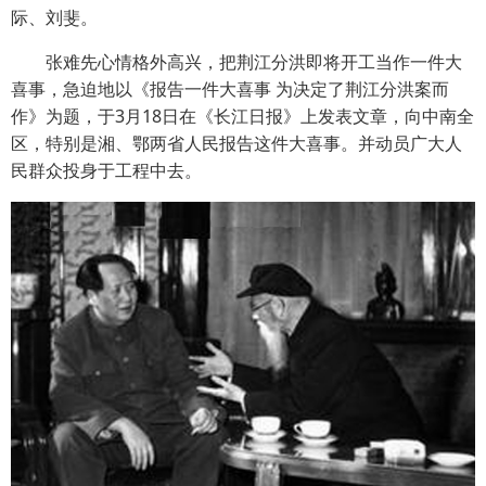
际、刘斐。
张难先心情格外高兴，把荆江分洪即将开工当作一件大
喜事，急迫地以《报告一件大喜事 为决定了荆江分洪案而
作》为题，于3月18日在《长江日报》上发表文章，向中南全
区，特别是湘、鄂两省人民报告这件大喜事。并动员广大人
民群众投身于工程中去。