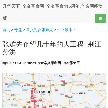
升华天下|辛亥革命网|辛亥革命115周年,辛亥网移动
版
导航
首页
>
专题
>
首义先驱张难先
>
生平轶事
>
张难先企望几十年的大工程--荆江
分洪
2023-04-26 10:29
辛亥革命网
张铭玉
时间:
来源:
作者: