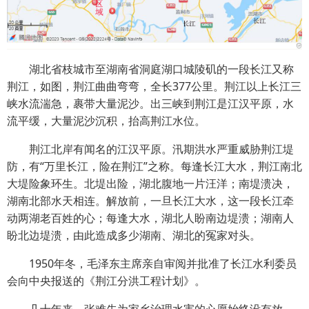
湖北省枝城市至湖南省洞庭湖口城陵矶的一段长江又称
荆江，如图，荆江曲曲弯弯，全长377公里。荆江以上长江三
峡水流湍急，裹带大量泥沙。出三峡到荆江是江汉平原，水
流平缓，大量泥沙沉积，抬高荆江水位。
荆江北岸有闻名的江汉平原。汛期洪水严重威胁荆江堤
防，有“万里长江，险在荆江”之称。每逢长江大水，荆江南北
大堤险象环生。北堤出险，湖北腹地一片汪洋；南堤溃决，
湖南北部水天相连。解放前，一旦长江大水，这一段长江牵
动两湖老百姓的心；每逢大水，湖北人盼南边堤溃；湖南人
盼北边堤溃，由此造成多少湖南、湖北的冤家对头。
1950年冬，毛泽东主席亲自审阅并批准了长江水利委员
会向中央报送的《荆江分洪工程计划》。
几十年来，张难先为家乡治理水害的心愿始终没有放