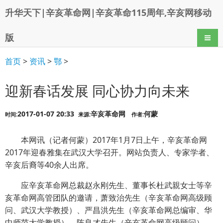
升华天下|辛亥革命网|辛亥革命115周年,辛亥网移动
版
导航
首页
>
资讯
>
鄂
>
迎新春话发展 同心协力向未来
2017-01-07 20:33
辛亥革命网
何蒙
时间:
来源:
作者:
本网讯（记者何蒙）2017年1月7日上午，辛亥革命网
2017年迎春雅集在武汉大学召开。网站负责人、专家学者、
辛亥后裔等40余人出席。
应辛亥革命网总裁赵永刚先生、董事长杜武親女士等辛
亥革命网高管团队的邀请，萧致治先生（辛亥革命网高级顾
问、武汉大学教授）、严昌洪先生（辛亥革命网总编审、华
中师范大学教授）、陈良才先生（辛亥革命网高级顾问）、