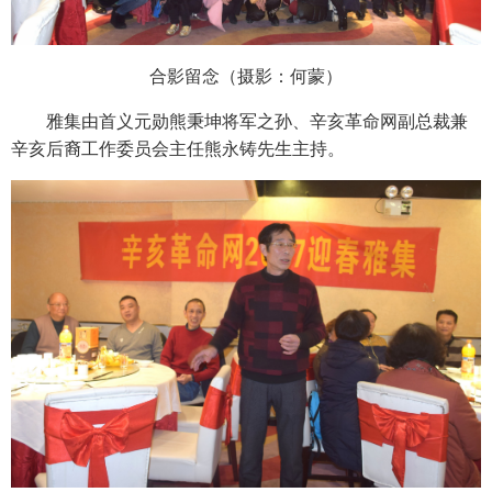
合影留念（摄影：何蒙）
雅集由首义元勋熊秉坤将军之孙、辛亥革命网副总裁兼
辛亥后裔工作委员会主任熊永铸先生主持。