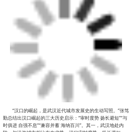
“汉口的崛起，是武汉近代城市发展史的生动写照。”张笃
勤总结出汉口崛起的三大历史启示：“审时度势 扬长避短”“与
时俱进 自强不息”“兼容并蓄 海纳百川”。其一，武汉地处内