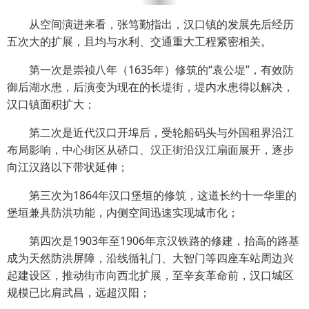
从空间演进来看，张笃勤指出，汉口镇的发展先后经历
五次大的扩展，且均与水利、交通重大工程紧密相关。
第一次是崇祯八年（1635年）修筑的“袁公堤”，有效防
御后湖水患，后演变为现在的长堤街，堤内水患得以解决，
汉口镇面积扩大；
第二次是近代汉口开埠后，受轮船码头与外国租界沿江
布局影响，中心街区从硚口、汉正街沿汉江扇面展开，逐步
向江汉路以下带状延伸；
第三次为1864年汉口堡垣的修筑，这道长约十一华里的
堡垣兼具防洪功能，内侧空间迅速实现城市化；
第四次是1903年至1906年京汉铁路的修建，抬高的路基
成为天然防洪屏障，沿线循礼门、大智门等四座车站周边兴
起建设区，推动街市向西北扩展，至辛亥革命前，汉口城区
规模已比肩武昌，远超汉阳；