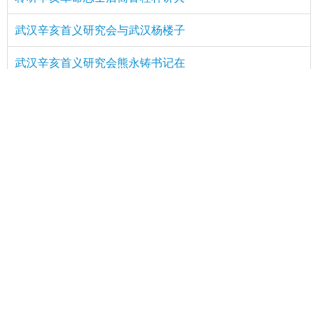
武汉辛亥首义研究会与武汉杨楼子
武汉辛亥首义研究会熊永铸书记在
开沅人文馆在华中师范大学开馆
《古德寺》摄影画册在汉发布：二
热点内容
辛亥网再谱新篇 北京站南京站筹
纪念熊秉坤先生诞辰130周年
迎新春话发展 同心协力向未来
在汉辛亥后裔清明祭奠辛亥先贤