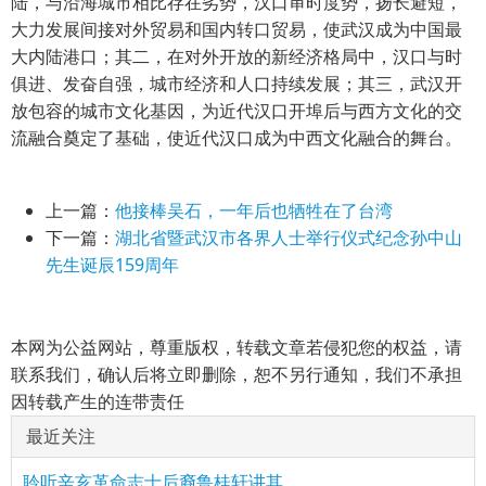
陆，与沿海城市相比存在劣势，汉口审时度势，扬长避短，
大力发展间接对外贸易和国内转口贸易，使武汉成为中国最
大内陆港口；其二，在对外开放的新经济格局中，汉口与时
俱进、发奋自强，城市经济和人口持续发展；其三，武汉开
放包容的城市文化基因，为近代汉口开埠后与西方文化的交
流融合奠定了基础，使近代汉口成为中西文化融合的舞台。
上一篇：
他接棒吴石，一年后也牺牲在了台湾
下一篇：
湖北省暨武汉市各界人士举行仪式纪念孙中山
先生诞辰159周年
本网为公益网站，尊重版权，转载文章若侵犯您的权益，请
联系我们，确认后将立即删除，恕不另行通知，我们不承担
因转载产生的连带责任
最近关注
聆听辛亥革命志士后裔鲁桂轩讲其