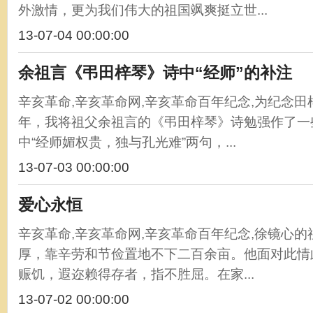
外激情，更为我们伟大的祖国飒爽挺立世...
13-07-04 00:00:00
余祖言《弔田梓琴》诗中“经师”的补注
辛亥革命,辛亥革命网,辛亥革命百年纪念,为纪念
年，我将祖父余祖言的《弔田梓琴》诗勉强作了一
中“经师媚权贵，独与孔光难”两句，...
13-07-03 00:00:00
爱心永恒
辛亥革命,辛亥革命网,辛亥革命百年纪念,徐镜心
厚，靠辛劳和节俭置地不下二百余亩。他面对此情
赈饥，遐迩赖得存者，指不胜屈。在家...
13-07-02 00:00:00