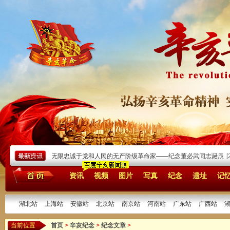
[2026/03/12]
无限忠诚于党和人民的无产阶级革命家——纪念董必武同志诞辰
[20
资讯
视频
图片
写真
纪念
遗址
记
湖北站
上海站
安徽站
北京站
南京站
河南站
广东站
广西站
当前位置
首页
>
辛亥纪念
>
纪念文章
>