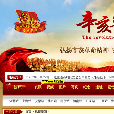
/23]
国魂铸中华2
[2025/07/23]
送别任弼时同志爱女革命老人任远征
[2024/11
资讯
视频
图片
写真
纪念
遗址
记
湖北站
上海站
安徽站
北京站
南京站
河南站
广东站
广西站
当前位置
首页
>
视频新闻
>