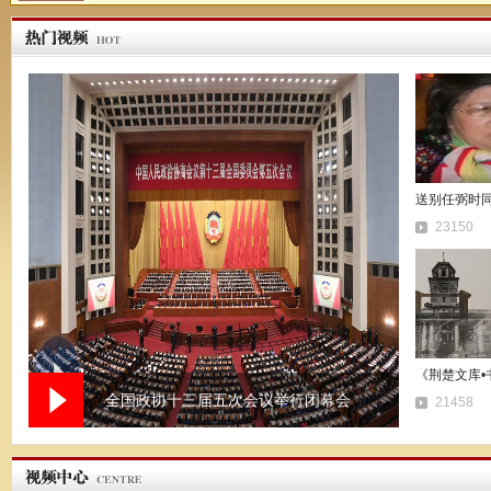
送别任弼时
23150
《荆楚文库•
全国政协十三届五次会议举行闭幕会
21458