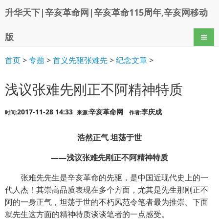
升华天下|辛亥革命网|辛亥革命115周年,辛亥网移动
版
导航
首页
>
专题
>
首义先驱张难先
>
纪念文章
>
浅议张难先刚正不阿精神特质
2017-11-28 14:33
辛亥革命网
李庆成
时间:
来源:
作者:
浩然正气 坦荡于世
——浅议张难先刚正不阿精神特质
张难先先生是辛亥革命的先驱，是中国近现代史上的一
代人杰！其崇高品质表现在多个方面，尤其是先生那刚正不
阿的一身正气，坦荡于世的不朽风范令笔者最为推崇。下面
就先生这方面的精神特质谈谈笔者的一点感受。