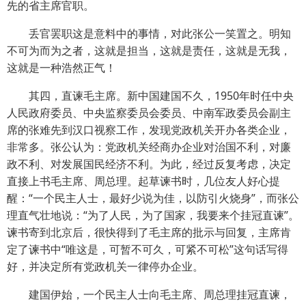
先的省主席官职。
丢官罢职这是意料中的事情，对此张公一笑置之。明知
不可为而为之者，这就是担当，这就是责任，这就是无我，
这就是一种浩然正气！
其四，直谏毛主席。新中国建国不久，1950年时任中央
人民政府委员、中央监察委员会委员、中南军政委员会副主
席的张难先到汉口视察工作，发现党政机关开办各类企业，
非常多。张公认为：党政机关经商办企业对治国不利，对廉
政不利、对发展国民经济不利。为此，经过反复考虑，决定
直接上书毛主席、周总理。起草谏书时，几位友人好心提
醒：“一个民主人士，最好少说为佳，以防引火烧身”，而张公
理直气壮地说：“为了人民，为了国家，我要来个挂冠直谏”。
谏书寄到北京后，很快得到了毛主席的批示与回复，主席肯
定了谏书中“唯这是，可暂不可久，可紧不可松”这句话写得
好，并决定所有党政机关一律停办企业。
建国伊始，一个民主人士向毛主席、周总理挂冠直谏，