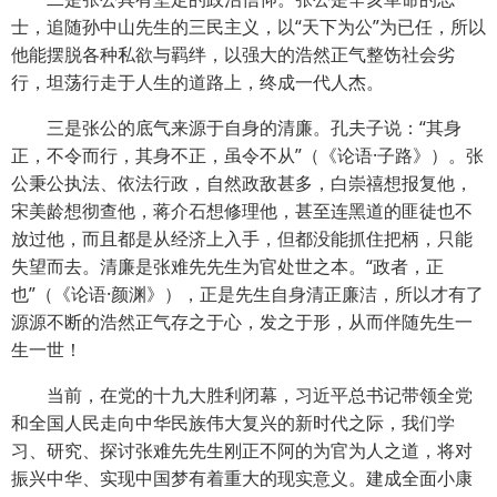
士，追随孙中山先生的三民主义，以“天下为公”为已任，所以
他能摆脱各种私欲与羁绊，以强大的浩然正气整饬社会劣
行，坦荡行走于人生的道路上，终成一代人杰。
三是张公的底气来源于自身的清廉。孔夫子说：“其身
正，不令而行，其身不正，虽令不从”（《论语·子路》）。张
公秉公执法、依法行政，自然政敌甚多，白崇禧想报复他，
宋美龄想彻查他，蒋介石想修理他，甚至连黑道的匪徒也不
放过他，而且都是从经济上入手，但都没能抓住把柄，只能
失望而去。清廉是张难先先生为官处世之本。“政者，正
也”（《论语·颜渊》），正是先生自身清正廉洁，所以才有了
源源不断的浩然正气存之于心，发之于形，从而伴随先生一
生一世！
当前，在党的十九大胜利闭幕，习近平总书记带领全党
和全国人民走向中华民族伟大复兴的新时代之际，我们学
习、研究、探讨张难先先生刚正不阿的为官为人之道，将对
振兴中华、实现中国梦有着重大的现实意义。建成全面小康