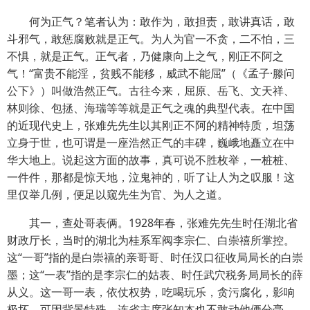
何为正气？笔者认为：敢作为，敢担责，敢讲真话，敢
斗邪气，敢惩腐败就是正气。为人为官一不贪，二不怕，三
不惧，就是正气。正气者，乃健康向上之气，刚正不阿之
气！“富贵不能淫，贫贱不能移，威武不能屈”（《孟子·滕问
公下》）叫做浩然正气。古往今来，屈原、岳飞、文天祥、
林则徐、包拯、海瑞等等就是正气之魂的典型代表。在中国
的近现代史上，张难先先生以其刚正不阿的精神特质，坦荡
立身于世，也可谓是一座浩然正气的丰碑，巍峨地矗立在中
华大地上。说起这方面的故事，真可说不胜枚举，一桩桩、
一件件，那都是惊天地，泣鬼神的，听了让人为之叹服！这
里仅举几例，便足以窥先生为官、为人之道。
其一，查处哥表俩。1928年春，张难先先生时任湖北省
财政厅长，当时的湖北为桂系军阀李宗仁、白崇禧所掌控。
这“一哥”指的是白崇禧的亲哥哥、时任汉口征收局局长的白崇
墨；这“一表”指的是李宗仁的姑表、时任武穴税务局局长的薛
从义。这一哥一表，依仗权势，吃喝玩乐，贪污腐化，影响
极坏，可因背景特殊，连省主席张知本也不敢动他俩分毫。