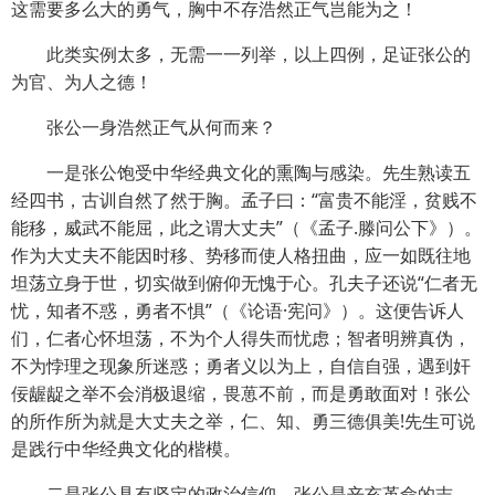
这需要多么大的勇气，胸中不存浩然正气岂能为之！
此类实例太多，无需一一列举，以上四例，足证张公的
为官、为人之德！
张公一身浩然正气从何而来？
一是张公饱受中华经典文化的熏陶与感染。先生熟读五
经四书，古训自然了然于胸。孟子曰：“富贵不能淫，贫贱不
能移，威武不能屈，此之谓大丈夫”（《孟子.滕问公下》）。
作为大丈夫不能因时移、势移而使人格扭曲，应一如既往地
坦荡立身于世，切实做到俯仰无愧于心。孔夫子还说“仁者无
忧，知者不惑，勇者不惧”（《论语·宪问》）。这便告诉人
们，仁者心怀坦荡，不为个人得失而忧虑；智者明辨真伪，
不为悖理之现象所迷惑；勇者义以为上，自信自强，遇到奸
佞龌龊之举不会消极退缩，畏葸不前，而是勇敢面对！张公
的所作所为就是大丈夫之举，仁、知、勇三德俱美!先生可说
是践行中华经典文化的楷模。
二是张公具有坚定的政治信仰。张公是辛亥革命的志