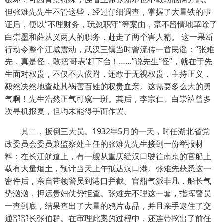
但张难先先生不管这些，经过仔细调查，掌握了大量铁的事
证后，便以“不理财务，玩忽职守”等案由，毫不留情地革除了
白崇墨和薛从义两人的职务，赶走了两个害人精。 这一果断
行动令整个江城震动，武汉三镇当时曾流传一首民谣：“张难
先，真是怪，敢把‘哥表’赶下台！……”说先生“怪”，就在于先
生面对权贵，不仅不去依附，还敢于无视权贵，主持正义，
毅然决然地查处其祸害百姓的权贵血亲。这需要多么大的勇
气啊！先生浩然正气可窥一斑。其后，李宗仁、白崇禧曾多
次寻机报复，但均未能得手而作罢。
其二，扳倒三大员。1932年5月的一天，时任湖北省党
政委员会委员兼监察处主任的张难先先生接到一份举报材
料：在长江航道上，有一艘从重庆经汉口驶往南京的官船上
载有大量烟土，预计当天上午抵达汉口港。张难先获悉这一
密件后，亲自带领警员到港口拦截。官船气派非凡，船长气
势汹汹，押运贵妇仗势拒查。张难先不理这一套，指挥警员
一查到底，结果查出了大量的鸦片毒品，并且亲手逮住了交
通部部长张伯群。在审理此案的过程中，还连带挖出了前任