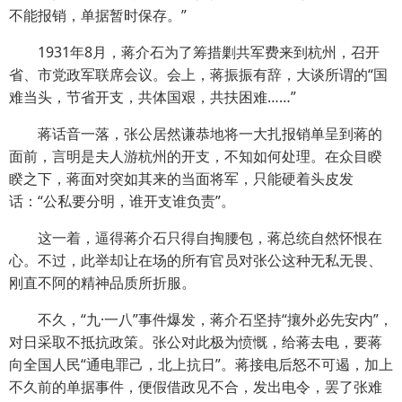
不能报销，单据暂时保存。”
1931年8月，蒋介石为了筹措剿共军费来到杭州，召开
省、市党政军联席会议。会上，蒋振振有辞，大谈所谓的“国
难当头，节省开支，共体国艰，共扶困难……”
蒋话音一落，张公居然谦恭地将一大扎报销单呈到蒋的
面前，言明是夫人游杭州的开支，不知如何处理。在众目睽
睽之下，蒋面对突如其来的当面将军，只能硬着头皮发
话：“公私要分明，谁开支谁负责”。
这一着，逼得蒋介石只得自掏腰包，蒋总统自然怀恨在
心。不过，此举却让在场的所有官员对张公这种无私无畏、
刚直不阿的精神品质所折服。
不久，“九·一八”事件爆发，蒋介石坚持“攘外必先安内”，
对日采取不抵抗政策。张公对此极为愤慨，给蒋去电，要蒋
向全国人民“通电罪己，北上抗日”。蒋接电后怒不可遏，加上
不久前的单据事件，便假借政见不合，发出电令，罢了张难