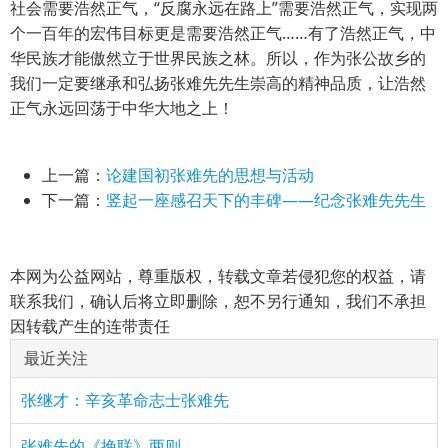
社会需要浩然正气，“反腐永远在路上”需要浩然正气，实现两
个一百年的宏伟目标更是需要浩然正气……有了浩然正气，中
华民族才能傲然立于世界民族之林。所以，作为张公故乡的
我们一定要继承和弘扬张难先先生崇高的精神品质，让浩然
正气永远回荡于中华大地之上！
上一篇：
论建国初张难先的思想与活动
下一篇：
竖起一座感召天下的丰碑——纪念张难先先生
本网为公益网站，尊重版权，转载文章若侵犯您的权益，请
联系我们，确认后将立即删除，恕不另行通知，我们不承担
因转载产生的连带责任
最近关注
张继才：辛亥革命志士张难先
张难先的《挽联》两则