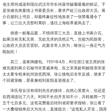
省主席何成浚和现任武汉市市长何葆华贩毒吸毒的铁证。于
是张难先将案情上书蒋委员长，要求严处三位政府大员。蒋
介石接到上书后，却最终象征性地发表了一张禁毒通令了
事，让三位大员暂时离职，逃往上海租界避风去了。
彻查一桩毒品案，不惜得罪三大员，直接上书蒋介石。
如果没有无私无畏、无欲无求的浩然正气，岂能为民除害，
让政府大员丢官罢职。此案非常人所为，唯张公一身正气方
能如此！
其三，逼蒋掏腰包。1931年4月，时任浙江省主席的张
难先接到蒋介石秘书肖萱威来电，告之宋美龄和她母亲宋老
太太要专程来杭州游览西湖。张公接电后非常反感，便来了
个回避策略，星夜兼程到富阳县巡视去了。
宋氏母女没有得到先生的接待，自然心里窝火，但还是
在西湖连玩了六天。时间不长但开支却不小，共耗银两一万
五千七百多元。这笔花费最后转到省府要求报销，张公看了
一大叠报销单后大为光火，直接批示：“这笔私人开支，国库