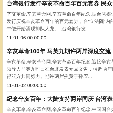
台湾银行发行辛亥革命百年百元套券 民
辛亥革命,辛亥革命网,辛亥革命百年纪念,据台湾
发行庆祝辛亥革命百年的百元套券，台“立法院”内
午便开始涌现排队人龙。 ,台湾银行发...
11-01-06 00:00:00
辛亥革命100年 马英九期许两岸深度交流
辛亥革命,辛亥革命网,辛亥革命百年纪念,迎接辛
领导人马英九昨日在台北发表元旦文告，强调两岸
得双方共同努力。期许两岸炎黄子孙应...
11-01-02 00:00:00
纪念辛亥百年：大陆支持两岸同庆 台湾
辛亥革命,辛亥革命网,辛亥革命百年纪念,中国国