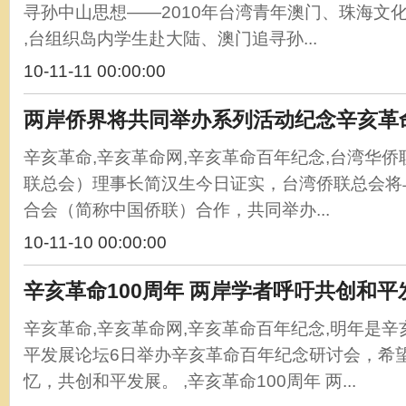
寻孙中山思想——2010年台湾青年澳门、珠海文化
,台组织岛内学生赴大陆、澳门追寻孙...
10-11-11 00:00:00
两岸侨界将共同举办系列活动纪念辛亥革
辛亥革命,辛亥革命网,辛亥革命百年纪念,台湾华
联总会）理事长简汉生今日证实，台湾侨联总会将
合会（简称中国侨联）合作，共同举办...
10-11-10 00:00:00
辛亥革命100周年 两岸学者呼吁共创和平
辛亥革命,辛亥革命网,辛亥革命百年纪念,明年是辛
平发展论坛6日举办辛亥革命百年纪念研讨会，希
忆，共创和平发展。 ,辛亥革命100周年 两...