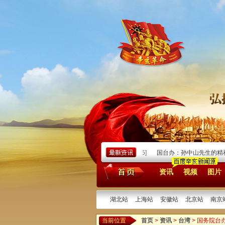
胆敢阻挠中国的统一大业，注定失败！
[2025/11/15]
国台办：孙中山先生的精神
资讯
视频
图片
湖北站
上海站
安徽站
北京站
南京
当前位置
首页
>
资讯
>
台湾
> 国务院台