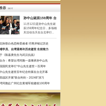
孙中山诞辰159周年 台
11月12日是孙中山先生诞
辰159周年纪念日，多场相
关活动当天在台北举行...
北秋祭白色恐怖受难者 吁两岸铭记历史
埔学员、台湾退将许历农逝世 生前致力
于《陈嘉庚先生与武汉抗战》
台办：希望台湾同胞一道继承孙中山先
国国民党举行“中山先生逝世一百周年
中山先生逝世百年纪念特展在台北开幕
部战区开展“联合利剑－2024B”演习
湾同胞赴广州纪念黄埔军校建校100周年