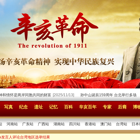
和情怀是两岸同胞共同的财富
[2025/11/13]
孙中山诞辰159周年 台北举行多场纪念
写真
纪念
遗址
记忆
百科
辛亥百年
专家
后裔
博
站
河南站
广东站
广西站
湖南站
四川站
香港站
澳门站
台湾站
日本
办发言人评论台湾地区选举结果