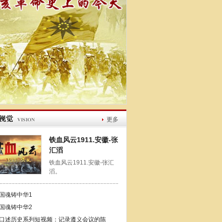
更多
铁血风云1911.安徽-张
汇滔
铁血风云1911.安徽-张汇
滔。
国魂铸中华1
国魂铸中华2
口述历史系列短视频：记录遵义会议的陈