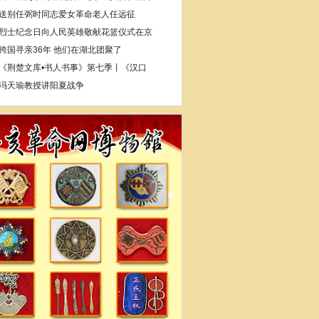
送别任弼时同志爱女革命老人任远征
烈士纪念日向人民英雄敬献花篮仪式在京
跨国寻亲36年 他们在湖北团聚了
《荆楚文库•书人书事》第七季丨《汉口
冯天瑜教授讲阳夏战争