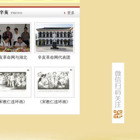
更多
亥革命网与湖北
辛亥革命网代表团
宋教仁连环画》
《宋教仁连环画》