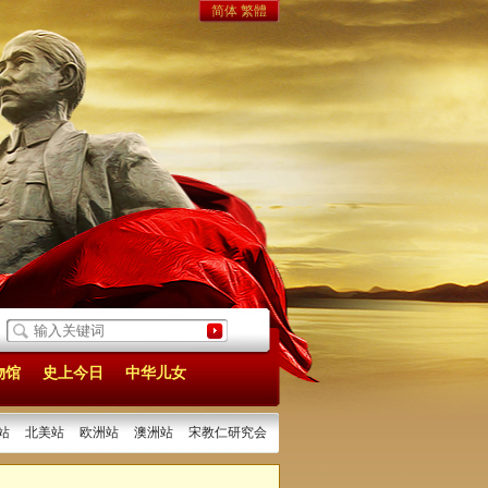
简体
繁體
活动
[2025/11/13]
台北秋祭白色恐怖受难者 吁两岸铭记历史共谋复兴
[2025/11/10
物馆
史上今日
中华儿女
站
北美站
欧洲站
澳洲站
宋教仁研究会