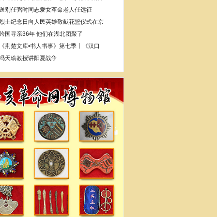
送别任弼时同志爱女革命老人任远征
烈士纪念日向人民英雄敬献花篮仪式在京
跨国寻亲36年 他们在湖北团聚了
《荆楚文库•书人书事》第七季丨《汉口
冯天瑜教授讲阳夏战争