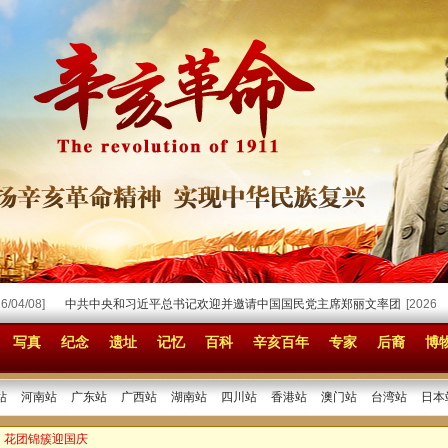
4/08]
中共中央和习近平总书记欢迎并邀请中国国民党主席郑丽文率团
[2026/03/3
写真
纪念
遗址
记忆
百科
辛亥百年
专家
后裔
博
站
河南站
广东站
广西站
湖南站
四川站
香港站
澳门站
台湾站
日本
：花团锦簇迎国庆