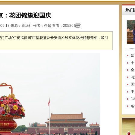
京：花团锦簇迎国庆
 09:17 来源：
新华社
作者：任超 查看：
20526
门广场的“祝福祖国”巨型花篮及长安街沿线立体花坛精彩亮相，吸引
郑
十
全
习
国
中
“
各