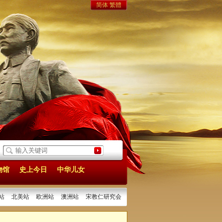
简体
繁體
0]
十四届全国人大四次会议在京开幕
[2026/03/06]
全国政协十四届四次会议在
物馆
史上今日
中华儿女
站
北美站
欧洲站
澳洲站
宋教仁研究会