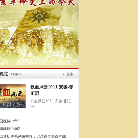
更多
铁血风云1911.安徽-张
汇滔
铁血风云1911.安徽-张汇
滔。
国魂铸中华1
国魂铸中华2
口述历史系列短视频：记录遵义会议的陈