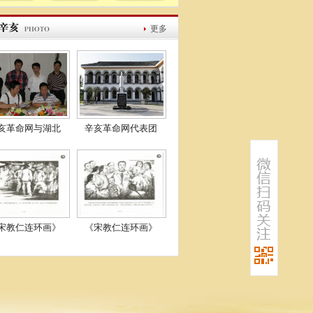
更多
亥革命网与湖北
辛亥革命网代表团
宋教仁连环画》
《宋教仁连环画》