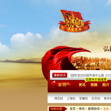
国国民党主席郑丽文
[2026/04/10]
郑丽文率中国国民党访问团拜谒中山陵
[2026/0
资讯
视频
图片
湖北站
上海站
安徽站
北京站
南京
当前位置
首页
>
资讯
>
新闻快讯
> 北京