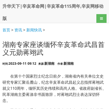
升华天下|辛亥革命网|辛亥革命115周年,辛亥网移动
版
导航
首页
>
资讯
>
新闻快讯
>
湖南专家座谈缅怀辛亥革命武昌首
义元勋蒋翊武
2023-09-11 09:12
新湖南
新湖南
时间:
来源:
作者:
在第十个国家烈士纪念日前夕，湖南省内有关单位文史
研究专家汇聚岳麓山，纪念辛亥革命武昌起义总指挥蒋翊武
就义110周年，缅怀其历史伟绩和高尚人格。省政府副省长、
民革湖南主委蒋涤非书面致辞，对蒋翊武烈士表达深切怀
念。