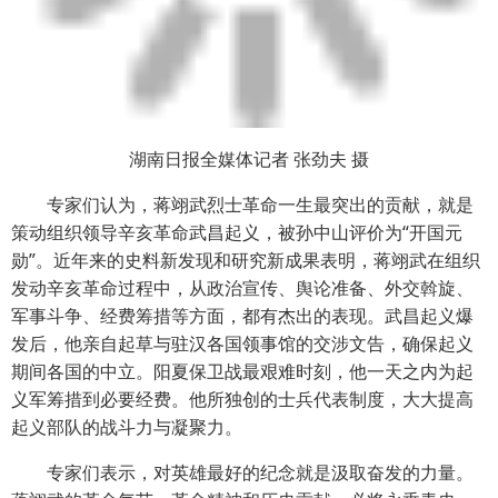
湖南日报全媒体记者 张劲夫 摄
专家们认为，蒋翊武烈士革命一生最突出的贡献，就是
策动组织领导辛亥革命武昌起义，被孙中山评价为“开国元
勋”。近年来的史料新发现和研究新成果表明，蒋翊武在组织
发动辛亥革命过程中，从政治宣传、舆论准备、外交斡旋、
军事斗争、经费筹措等方面，都有杰出的表现。武昌起义爆
发后，他亲自起草与驻汉各国领事馆的交涉文告，确保起义
期间各国的中立。阳夏保卫战最艰难时刻，他一天之内为起
义军筹措到必要经费。他所独创的士兵代表制度，大大提高
起义部队的战斗力与凝聚力。
专家们表示，对英雄最好的纪念就是汲取奋发的力量。