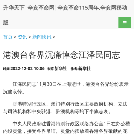
升华天下|辛亥革命网|辛亥革命115周年,辛亥网移动
版
导航
首页
>
资讯
>
新闻快讯
>
港澳台各界沉痛悼念江泽民同志
2022-12-02 10:06
新华社
新华社
时间:
来源:
作者:
江泽民同志11月30日在上海逝世，港澳台各界纷纷表示
沉痛哀悼。
香港特别行政区、澳门特别行政区主要政府机构、立法
与司法机构和中央驻港、驻澳机构等均下半旗志哀。
中央人民政府驻香港特别行政区联络办公室1日在办公楼
内设灵堂，接受各界吊唁。灵堂内摆放着香港各界敬献的花