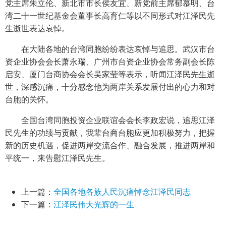
党主席朱立伦、新北市市长侯友宜、新党前主席郁慕明、台
湾二十一世纪基金会董事长高育仁等以不同形式对江泽民先
生逝世表达哀悼。
在大陆各地的台湾同胞纷纷表达哀悼与追思。武汉市台
资企业协会会长萧永瑞、广州市台资企业协会常务副会长陈
启安、厦门台商协会会长吴家莹等表示，听闻江泽民先生逝
世，深感沉痛，十分感念他为两岸关系发展付出的心力和对
台胞的关怀。
全国台湾同胞投资企业联谊会会长李政宏说，追思江泽
民先生的功绩与贡献，我辈台商台胞应更加积极努力，把握
新的历史机遇，促进两岸交流合作、融合发展，推进两岸和
平统一，来告慰江泽民先生。
上一篇：
全国各地各族人民沉痛悼念江泽民同志
下一篇：
江泽民伟大光辉的一生