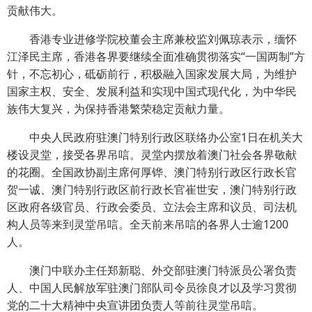
贡献伟大。
香港专业进修学院校董会主席兼校监刘佩琼表示，缅怀
江泽民主席，香港各界要继续全面准确贯彻落实“一国两制”方
针，不忘初心，砥砺前行，积极融入国家发展大局，为维护
国家主权、安全、发展利益和实现中国式现代化，为中华民
族伟大复兴，为保持香港繁荣稳定贡献力量。
中央人民政府驻澳门特别行政区联络办公室1日在机关大
楼设灵堂，接受各界吊唁。灵堂内摆放着澳门社会各界敬献
的花圈。全国政协副主席何厚铧、澳门特别行政区行政长官
贺一诚、澳门特别行政区前行政长官崔世安，澳门特别行政
区政府各级官员、行政会委员、立法会主席和议员、司法机
构人员等来到灵堂吊唁。全天前来吊唁的各界人士逾1200
人。
澳门中联办主任郑新聪、外交部驻澳门特派员公署负责
人、中国人民解放军驻澳门部队司令员徐良才以及学习贯彻
党的二十大精神中央宣讲团负责人等前往灵堂吊唁。