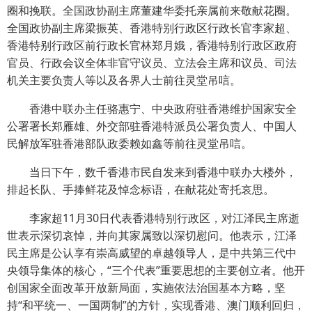
圈和挽联。全国政协副主席董建华委托亲属前来敬献花圈。
全国政协副主席梁振英、香港特别行政区行政长官李家超、
香港特别行政区前行政长官林郑月娥，香港特别行政区政府
官员、行政会议全体非官守议员、立法会主席和议员、司法
机关主要负责人等以及各界人士前往灵堂吊唁。
香港中联办主任骆惠宁、中央政府驻香港维护国家安全
公署署长郑雁雄、外交部驻香港特派员公署负责人、中国人
民解放军驻香港部队政委赖如鑫等前往灵堂吊唁。
当日下午，数千香港市民自发来到香港中联办大楼外，
排起长队、手捧鲜花及悼念标语，在献花处寄托哀思。
李家超11月30日代表香港特别行政区，对江泽民主席逝
世表示深切哀悼，并向其家属致以深切慰问。他表示，江泽
民主席是公认享有崇高威望的卓越领导人，是中共第三代中
央领导集体的核心，“三个代表”重要思想的主要创立者。他开
创国家全面改革开放新局面，实施依法治国基本方略，坚
持“和平统一、一国两制”的方针，实现香港、澳门顺利回归，