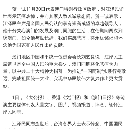
贺一诚11月30日代表澳门特别行政区政府，对江泽民逝
世表示沉痛哀悼，并向其家人致以诚挚慰问。贺一诚表示，
江泽民主席是全国人民公认的享有崇高威望的卓越领导人，
他十分关心澳门的发展及澳门同胞的生活，在任期间两次到
访澳门。如今他与世长辞，我们实感悲痛，将永远铭记和怀
念他为国家和人民作出的贡献。
澳门地区中国和平统一促进会会长刘艺良说，江泽民主
席逝世是全中国人民的重大损失，澳门同胞将化悲痛为力
量，以中共二十大精神为指引，为推进“一国两制”实践行稳致
远、完成祖国统一大业、实现中华民族伟大复兴作出更大贡
献。
1日，《大公报》、香港《文汇报》和《澳门日报》等港
澳主要媒体刊发大量文字、图片、视频报道，悼念、缅怀江
泽民同志。
江泽民同志逝世后，台湾各界人士表示悼念。中国国民