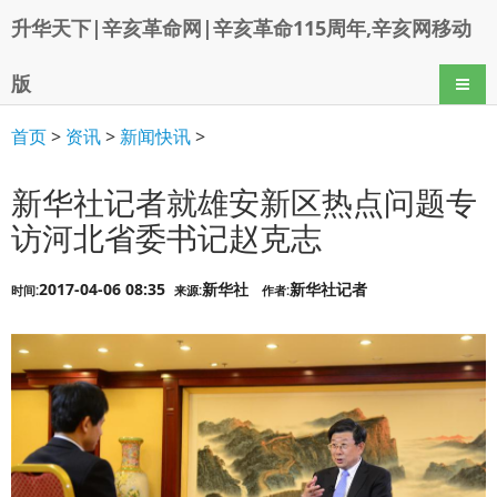
升华天下|辛亥革命网|辛亥革命115周年,辛亥网移动
版
导航
首页
>
资讯
>
新闻快讯
>
新华社记者就雄安新区热点问题专
访河北省委书记赵克志
2017-04-06 08:35
新华社
新华社记者
时间:
来源:
作者: