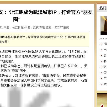
： 让江豚成为武汉城市IP，打造官方“朋友
圈”
:31 来源：
长江日报
作者：梁爽 车璇 查看：
22577
市政协民革界别联名建议，希望能够系统构建并输出长江江豚的整体品牌
朋友圈”。
“
一
统提升江豚保护的国际能见度与文化影响力。”1月7日，在
灵
别联名建议，希望能够系统构建并输出长江江豚的整体品牌形
“朋友圈”。
解
已成为常态。通过长期监测确认，江豚已在长江金口、天
两
底告别“流浪”历史。
百
边长大，对江豚很有感情。”市政协委员、民革市委会秘书
辛
民革市委会多次深入中国科学院水生所、市农业农村局、石首
武
豚相关的立法、保护区设立等主题提出建议。