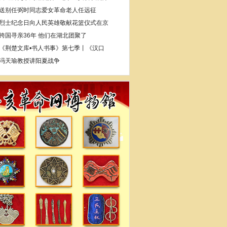
送别任弼时同志爱女革命老人任远征
烈士纪念日向人民英雄敬献花篮仪式在京
跨国寻亲36年 他们在湖北团聚了
《荆楚文库•书人书事》第七季丨《汉口
冯天瑜教授讲阳夏战争