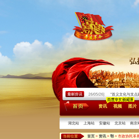
2]
《汉口：四大名镇之首之成因》讲座综述
[2026/05/26]
“首义文化与支点建
资讯
视频
图片
湖北站
上海站
安徽站
北京站
南京
当前位置
首页
>
资讯
>
鄂
> 市政协民革