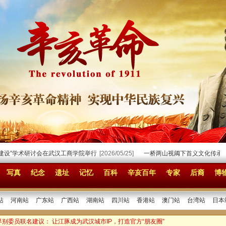
设”学术研讨会在武汉工商学院举行
[2026/05/25]
一桥两山视阈下首义文化传承与活
写真
纪念
遗址
记忆
百科
辛亥百年
专家
后裔
博
站
河南站
广东站
广西站
湖南站
四川站
香港站
澳门站
台湾站
日本
界别委员联名建议： 让江豚成为武汉城市IP，打造官方“朋友圈”