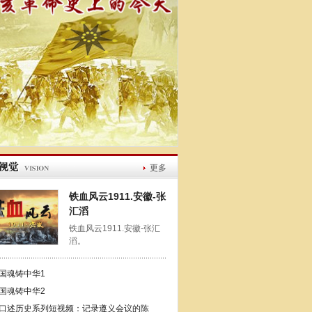
更多
铁血风云1911.安徽-张
汇滔
铁血风云1911.安徽-张汇
滔。
国魂铸中华1
国魂铸中华2
口述历史系列短视频：记录遵义会议的陈