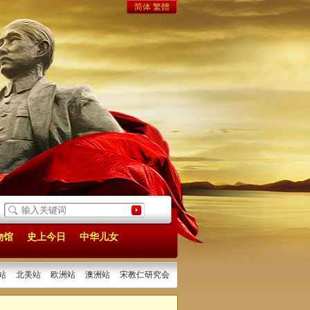
简体
繁體
化利用
[2026/05/25]
灵山窝书院在汉成立 百年宅院再续文脉
[2026/05/16]
两
物馆
史上今日
中华儿女
站
北美站
欧洲站
澳洲站
宋教仁研究会