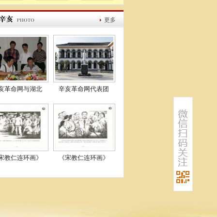
更多
亥革命网与湖北
辛亥革命网代表团
宋教仁连环画》
《宋教仁连环画》