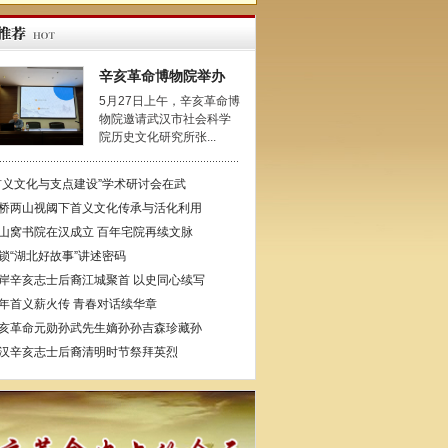
辛亥革命博物院举办
5月27日上午，辛亥革命博
物院邀请武汉市社会科学
院历史文化研究所张...
首义文化与支点建设”学术研讨会在武
桥两山视阈下首义文化传承与活化利用
山窝书院在汉成立 百年宅院再续文脉
锁“湖北好故事”讲述密码
岸辛亥志士后裔江城聚首 以史同心续写
年首义薪火传 青春对话续华章
亥革命元勋孙武先生嫡孙孙吉森珍藏孙
汉辛亥志士后裔清明时节祭拜英烈