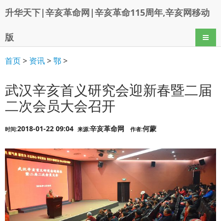
升华天下|辛亥革命网|辛亥革命115周年,辛亥网移动
版
导航
首页
>
资讯
>
鄂
>
武汉辛亥首义研究会迎新春暨二届
二次会员大会召开
2018-01-22 09:04
辛亥革命网
何蒙
时间:
来源:
作者: