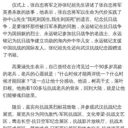
仪式上，张自忠将军之孙张纪祖先生讲述了张自忠将军
英勇杀敌的故事，他表示，张自忠将军以生命为代价实践了
孙中山先生“我死则国生,我生则国死”的遗言。纪念抗日战
争，是要缅怀那些被日军杀戮的同胞，永远铭记在抗日战争
中为国捐躯的烈士、永远铭记参加抗日战争的老战士、永远
铭记为抗日战争建立功勋的海内外中华儿女，永远铭记支援
中国抗战的国际友人。张纪祖先生还向武汉抗战纪念园赠送
了书籍。
高秉涵先生表示，自己曾经在台湾见过一个90多岁高龄
的老兵，老兵的心愿就是：“什么时候才能两岸统一？什么时
候才能回家？”这一点让他十分感动。他说，树高千丈，落叶
归根。他抱着100多坛抗战老兵的骨灰，回到大陆，就是让他
们能够魂归故里。
随后，嘉宾向抗战英烈献花致敬，并参观武汉抗战纪念
展览。展览共分为同仇敌忾-军民抗战区、文化脊梁-抗战文艺
区，鹰击长空-抗日空军纪念展区，抗战影片放映厅、抗战木