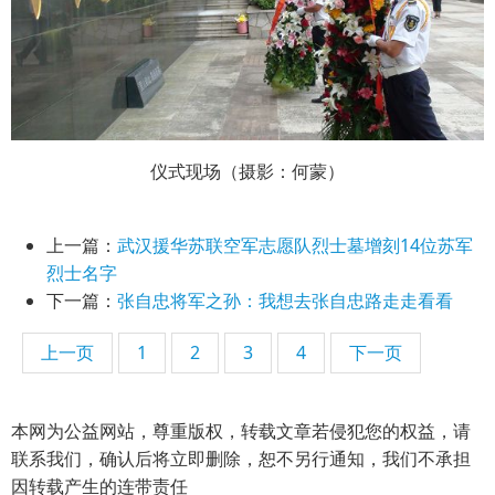
仪式现场（摄影：何蒙）
上一篇：
武汉援华苏联空军志愿队烈士墓增刻14位苏军
烈士名字
下一篇：
张自忠将军之孙：我想去张自忠路走走看看
上一页
1
2
3
4
下一页
本网为公益网站，尊重版权，转载文章若侵犯您的权益，请
联系我们，确认后将立即删除，恕不另行通知，我们不承担
因转载产生的连带责任