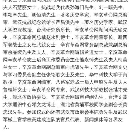
夫人石慧丽女士，抗战老兵代表孙海门先生、刘一曙先生、
李颂卓先生、胡恒清先生，著名历史学家、辛亥革命网总编
审、武汉抗战纪念馆馆长严昌洪先生，著名历史学家、武汉
大学资深教授、台湾研究所所长、辛亥革命网顾问冯天瑜先
生，辛亥革命网总裁赵永刚博士，辛亥革命网董事长、新四
军老战士之女杜武親女士，辛亥革命网常务副总裁兼副总编
审余品绶先生及夫人、辛亥革命网编辑孟进女士，辛亥革命
网辛亥革命志士后裔工作委员会主任熊永铸先生及夫人柯蕙
兰女士，辛亥革命网副总编审向虎雏先生，辛亥革命网文史
与学习委员会副主任张铭歌女士及先生、华中科技大学于寅
教授，辛亥革命网编审、八路军老战士后人申鉴先生及夫人
鲁桂轩女士，辛亥革命网专家、武汉科技大学教授张继才先
生，湖北省政协委员、辛亥革命网编审卢纲先生，台湾文藻
大学通识中心邓文龙博士，湖北省黄埔军校同学会副会长黄
忠汉先生。参加仪式的还有武汉市政府参事陈勇先生及武汉
军械士官学校高建成连队的官兵代表、新闻媒体等各界友
人。