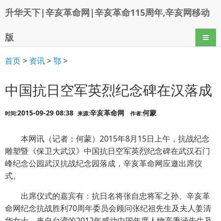
升华天下|辛亥革命网|辛亥革命115周年,辛亥网移动
版
导航
首页
>
资讯
>
鄂
>
中国抗日空军英烈纪念碑在汉落成
2015-09-29 08:38
辛亥革命网
何蒙
时间:
来源:
作者:
本网讯（记者：何蒙）2015年8月15日上午，抗战纪念
雕塑暨《保卫大武汉》中国抗日空军英烈纪念碑在武汉石门
峰纪念公园武汉抗战纪念园落成，辛亥革命网应邀出席仪
式。
出席仪式的嘉宾有：抗日名将张自忠将军之孙、辛亥革
命网纪念抗战胜利70周年委员会顾问张纪祖先生及夫人姜清
华女士，来自台湾的2012年感动中国年度人物高秉涵先生及