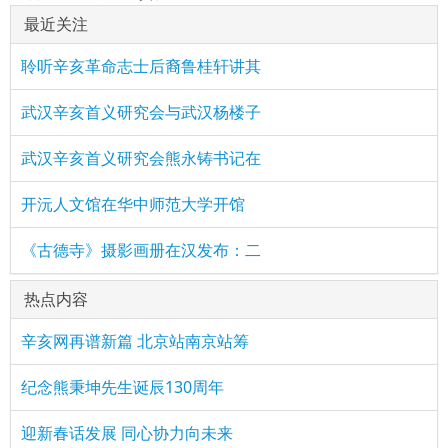
最近关注
聆听辛亥革命志士后裔鲁桂轩讲其
武汉辛亥首义研究会与武汉杨楼子
武汉辛亥首义研究会熊永铸书记在
开沅人文馆在华中师范大学开馆
《古德寺》摄影画册在汉发布：二
热点内容
辛亥网再谱新篇 北京站南京站筹
纪念熊秉坤先生诞辰130周年
迎新春话发展 同心协力向未来