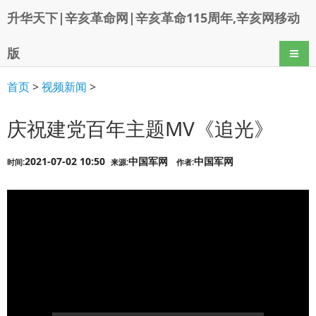
升华天下|辛亥革命网|辛亥革命115周年,辛亥网移动
版
导航
首页
>
视频新闻
>
庆祝建党百年主题MV《追光》
2021-07-02 10:50
中国军网
中国军网
时间:
来源:
作者: