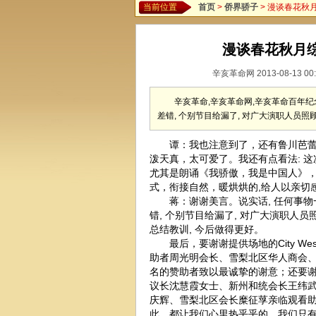
当前位置
首页
>
侨界骄子
> 漫谈春花秋
漫谈春花秋月综
辛亥革命网 2013-08-13
辛亥革命,辛亥革命网,辛亥革命百年纪念
差错, 个别节目给漏了, 对广大演职人员
谭：我也注意到了，还有鲁川芭蕾舞
泼天真，太可爱了。我还有点看法: 这次
尤其是朗诵《我骄傲，我是中国人》
式，衔接自然，暖烘烘的,给人以亲切
蒋：谢谢美言。说实话, 任何事物一分
错, 个别节目给漏了, 对广大演职人
总结教训, 今后做得更好。
最后，要谢谢提供场地的City Wesl
助者周光明会长、雪梨北区华人商会
名的赞助者致以最诚挚的谢意；还要
议长沈慧霞女士、新州和统会长王纬武
庆辉、雪梨北区会长糜征莩亲临观看
此，都让我们心里热乎乎的，我们只