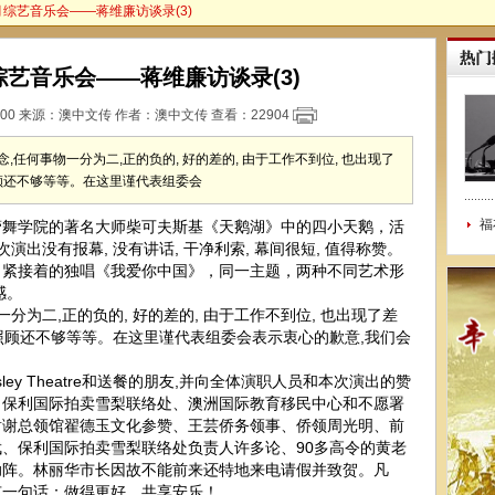
月综艺音乐会——蒋维廉访谈录(3)
艺音乐会——蒋维廉访谈录(3)
 00:00 来源：澳中文传 作者：澳中文传 查看：
22904
,任何事物一分为二,正的负的, 好的差的, 由于工作不到位, 也出现了
照顾还不够等等。在这里谨代表组委会
福
学院的著名大师柴可夫斯基《天鹅湖》中的四小天鹅，活
演出没有报幕, 没有讲话, 干净利索, 幕间很短, 值得称赞。
，紧接着的独唱《我爱你中国》，同一主题，两种不同艺术形
感。
为二,正的负的, 好的差的, 由于工作不到位, 也出现了差
员照顾还不够等等。在这里谨代表组委会表示衷心的歉意,我们会
ey Theatre和送餐的朋友,并向全体演职人员和本次演出的赞
、保利国际拍卖雪梨联络处、澳洲国际教育移民中心和不愿署
谢谢总领馆翟德玉文化参赞、王芸侨务领事、侨领周光明、前
、保利国际拍卖雪梨联络处负责人许多论、90多高令的黄老
助阵。林丽华市长因故不能前来还特地来电请假并致贺。凡
有一句话：做得更好，共享安乐！