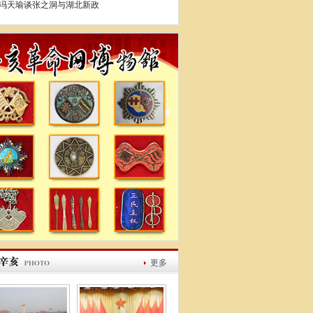
冯天瑜谈张之洞与湖北新政
更多