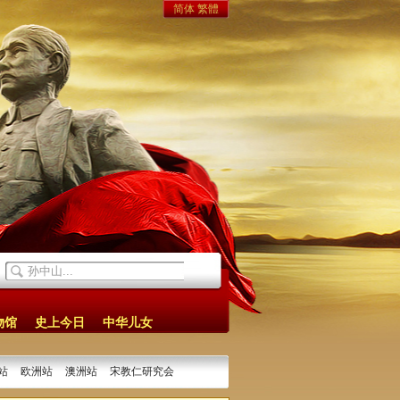
简体
繁體
物馆
史上今日
中华儿女
站
欧洲站
澳洲站
宋教仁研究会