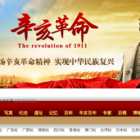
大者不再
[2018/11/01]
写真
纪念
遗址
记忆
百科
辛亥百年
专家
后裔
博
站
广东站
广西站
湖南站
四川站
香港站
澳门站
台湾站
日本站
北美