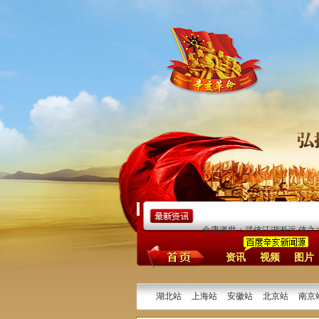
金庸逝世：武侠江湖渐远 侠之
资讯
视频
图片
湖北站
上海站
安徽站
北京站
南京