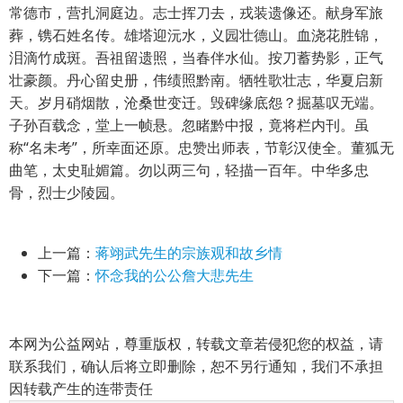
常德市，营扎洞庭边。志士挥刀去，戎装遗像还。献身军旅
葬，镌石姓名传。雄塔迎沅水，义园壮德山。血浇花胜锦，
泪滴竹成斑。吾祖留遗照，当春伴水仙。按刀蓄势影，正气
壮豪颜。丹心留史册，伟绩照黔南。牺牲歌壮志，华夏启新
天。岁月硝烟散，沧桑世变迁。毁碑缘底怨？掘墓叹无端。
子孙百载念，堂上一帧悬。忽睹黔中报，竟将栏内刊。虽
称“名未考”，所幸面还原。忠赞出师表，节彰汉使全。董狐无
曲笔，太史耻媚篇。勿以两三句，轻描一百年。中华多忠
骨，烈士少陵园。
上一篇：
蒋翊武先生的宗族观和故乡情
下一篇：
怀念我的公公詹大悲先生
本网为公益网站，尊重版权，转载文章若侵犯您的权益，请
联系我们，确认后将立即删除，恕不另行通知，我们不承担
因转载产生的连带责任