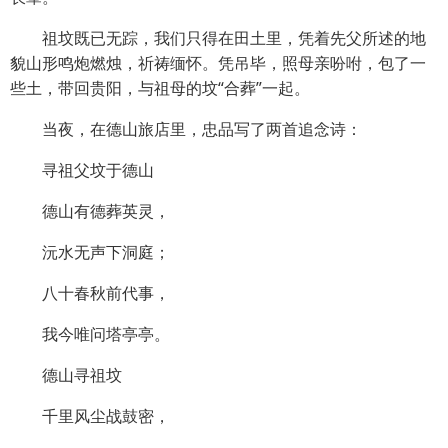
祖坟既已无踪，我们只得在田土里，凭着先父所述的地
貌山形鸣炮燃烛，祈祷缅怀。凭吊毕，照母亲吩咐，包了一
些土，带回贵阳，与祖母的坟“合葬”一起。
当夜，在德山旅店里，忠品写了两首追念诗：
寻祖父坟于德山
德山有德葬英灵，
沅水无声下洞庭；
八十春秋前代事，
我今唯问塔亭亭。
德山寻祖坟
千里风尘战鼓密，