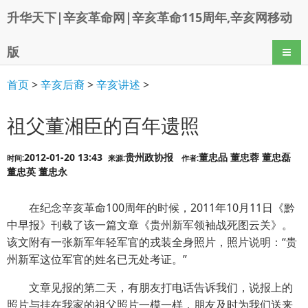
升华天下|辛亥革命网|辛亥革命115周年,辛亥网移动
版
导航
首页
>
辛亥后裔
>
辛亥讲述
>
祖父董湘臣的百年遗照
2012-01-20 13:43
贵州政协报
董忠品 董忠蓉 董忠磊
时间:
来源:
作者:
董忠英 董忠永
在纪念辛亥革命100周年的时候，2011年10月11日《黔
中早报》刊载了该一篇文章《贵州新军领袖战死图云关》。
该文附有一张新军年轻军官的戎装全身照片，照片说明：“贵
州新军这位军官的姓名已无处考证。”
文章见报的第二天，有朋友打电话告诉我们，说报上的
照片与挂在我家的祖父照片一模一样，朋友及时为我们送来