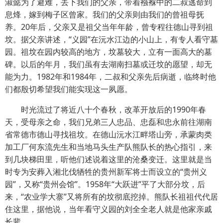
淑懿为了避难，丢下我们的父亲，带着襁褓中的二叔逃命到
息烽，嫁到梅子区曾家。我们的父亲则由我们的曾祖母抚
养。20年后，父亲又是祖父当年年龄，曾专程往德山寻到祖
坟。据父亲讲述，“义园”在沅水江边的小山上，有专人看守墓
园。祖坟在园内较高的地方，坟墓较大，立有一面高大的墓
碑。以后的年月，我们虽有去湖南扫墓或迁坟的愿望，却无
能为力。1982年和1984年，二叔和父亲先后病逝，临终时他
们都殷切希望我们能实现这一夙愿。
时光流过了将近八十个春秋，改革开放后的1990年春
天，受母亲之命，我们兄弟三人忠品、忠磊和忠永前往湖南
省常德市德山寻找祖坟。在德山沅水江畔塔山旁，承蒙肉类
加工厂何东流先生和当地马头生产队熊队长的热心指引，来
到几块梯田里，听他们述说着这里的沧桑变迁。这里就是当
时专为安葬入湘北伐牺牲的贵州新军将士而设立的“贵州义
园”，又称“贵州会馆”。1958年“大跃进”平了大部分坟，后
来，“农业学大寨”又将所有的坟彻底挖掉。熊队长祖祖代代居
住这里，据他说，当年看守义园的刘全全老人就是他家亲戚
长辈。