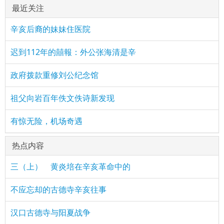
最近关注
辛亥后裔的妹妹住医院
迟到112年的囍報：外公张海清是辛
政府拨款重修刘公纪念馆
祖父向岩百年佚文佚诗新发现
有惊无险，机场奇遇
热点内容
三（上） 黄炎培在辛亥革命中的
不应忘却的古德寺辛亥往事
汉口古德寺与阳夏战争