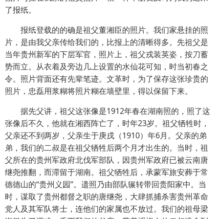
了报纸。
报纸登载的的确是祖父董湘臣的照片。我们家悬挂的照
片，是由我父亲传给我们的，比报上的清晰得多。先祖父是
当年贵州新军的下层军官，照片上，祖父戎装英姿，按刀蓄
势而立。从衣着及旁边几上设置的水仙花可知，时当初春之
令。照片背面还有先辈笔迹。文革时，为了保存这张珍贵的
照片，忠磊用浆糊将照片糊在墙壁里，得以保留下来。
据先父讲，祖父这张像是1912年春在湖南照的，照了这
张像后不久，他就在湘西阵亡了，时年23岁。祖父牺牲时，
父亲还不到两岁，父亲生于庚戌（1910）年6月。父亲的弟
弟，我们的二叔是在祖父牺牲后两个月才出生的。当时，祖
父所在的贵州军政府北伐军部队，因贵州军政府已被云南唐
继尧推翻，而滞留于湖南。祖父牺牲后，承蒙军旅安葬于常
德德山的“贵州义园”。遗照乃由部队辗转带回贵阳家中。当
时，谋取了贵州都督之职的唐继尧，大肆抓捕杀害贵州革命
党人及其军队将士，连他们的家属也不放过。我们的祖母梁