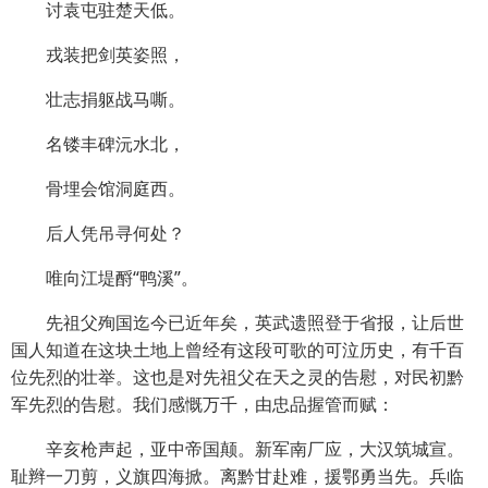
讨袁屯驻楚天低。
戎装把剑英姿照，
壮志捐躯战马嘶。
名镂丰碑沅水北，
骨埋会馆洞庭西。
后人凭吊寻何处？
唯向江堤酹“鸭溪”。
先祖父殉国迄今已近年矣，英武遗照登于省报，让后世
国人知道在这块土地上曾经有这段可歌的可泣历史，有千百
位先烈的壮举。这也是对先祖父在天之灵的告慰，对民初黔
军先烈的告慰。我们感慨万千，由忠品握管而赋：
辛亥枪声起，亚中帝国颠。新军南厂应，大汉筑城宣。
耻辫一刀剪，义旗四海掀。离黔甘赴难，援鄂勇当先。兵临