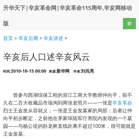
升华天下|辛亥革命网|辛亥革命115周年,辛亥网移动
版
导航
首页
>
辛亥后裔
>
辛亥讲述
>
辛亥后人口述辛亥风云
2010-10-15 00:00
新华网
刘兆亮
时间:
来源:
作者:
曾参与西湖综保工程的浙江工商大学教师仲向平，前不
久在二百大收藏品市场淘到两张老照片——一张是
辛亥革命
烈士王金发从容就义；一张是王金发墓冢的局部；后者让仲
向平初步断定，之前他在茅家埠陆军疗养院内发现的一个墓
园——与杨公堤的卧龙桥直线距离不超过100米，很可能就是
王金发墓。