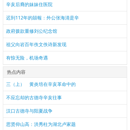
辛亥后裔的妹妹住医院
迟到112年的囍報：外公张海清是辛
政府拨款重修刘公纪念馆
祖父向岩百年佚文佚诗新发现
有惊无险，机场奇遇
热点内容
三（上） 黄炎培在辛亥革命中的
不应忘却的古德寺辛亥往事
汉口古德寺与阳夏战争
思贤仰山高：洪秀柱为湖北卢家题