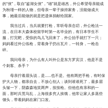
的“侠”，取自“鉴湖女侠”，“雄”就是雄杰，外公希望母亲能成
为秋瑾一样的人物，但母亲一辈子操持家务，没能做成大
事，她最后能做的就是把遗体捐献给国家。
我当过兵，当兵就要打枪，常听母亲念叨，外公枪法一
流，在日本大森体校留学时第一名毕业的，有日本学生不
服，打完靶，受惊的鸟儿飞回来了，外公抬手就打下一只；
妈妈看过外公练枪，背着身子扔出瓦片，一转身，一枪击
碎。
我问母亲，为什么有人叫外公是东方罗宾汉，他是不是
个刺客、杀手？
母亲拧着眉头说，是……也不是。他有两把手枪，有时保
护大人物，都亲自去，不放心别人；谈到谁谁死了，最多眉
头皱一下，阴森森地笑两声，按按枪。但他也有亲和的一
面，那时兵荒马乱，上海很多穷人挨饿，他常让家人多蒸些
馒头，带着妈妈在家门口发。