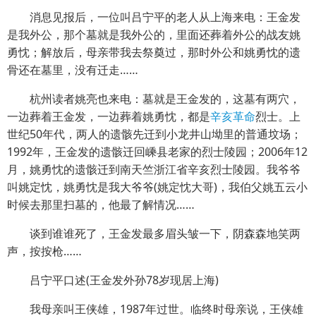
消息见报后，一位叫吕宁平的老人从上海来电：王金发
是我外公，那个墓就是我外公的，里面还葬着外公的战友姚
勇忱；解放后，母亲带我去祭奠过，那时外公和姚勇忱的遗
骨还在墓里，没有迁走……
杭州读者姚亮也来电：墓就是王金发的，这墓有两穴，
一边葬着王金发，一边葬着姚勇忱，都是
辛亥革命
烈士。上
世纪50年代，两人的遗骸先迁到小龙井山坳里的普通坟场；
1992年，王金发的遗骸迁回嵊县老家的烈士陵园；2006年12
月，姚勇忱的遗骸迁到南天竺浙江省辛亥烈士陵园。我爷爷
叫姚定忱，姚勇忱是我大爷爷(姚定忱大哥)，我伯父姚五云小
时候去那里扫墓的，他最了解情况……
谈到谁谁死了，王金发最多眉头皱一下，阴森森地笑两
声，按按枪……
吕宁平口述(王金发外孙78岁现居上海)
我母亲叫王侠雄，1987年过世。临终时母亲说，王侠雄