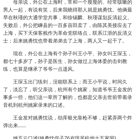
母亲说，外公在上海时，常和一个瘦瘦的、经常咳嗽的
男人一起，有说有笑，后来我晓得那人就是姚勇忱。他俩最
早在秋瑾的大通学堂共事，和徐锡麟、秋瑾谋划反清起义。
失败后，外公把嵊县的一百多亩田卖了，由陈其美接应去了
上海，买下天保客栈作为革命党联络点，联系江浙的反清义
士；后来姚勇忱也带着弟弟去了上海，两人又一起干了。
现在，外公在上海有个孙子叫王小平、孙女叫王琛玉，
都七十多岁了，孙子是医生，孙女做过上海体委的击剑教
练，也算是继承了爷爷一点遗风。
王琛玉出门练剑，没能联系上；而王小平说，时间久
了，淡忘了，听父亲说，杭州有个姚家，知道爷爷王金发的
事多一些，他们这一辈所了解的，也都是父亲去世前带着录
音机到杭州姚家录来的口述。
王金发对姚勇忱说，劫库银光靠枪不够，赶紧弄两个炸
弹出来……
姚五云口述(姚勇忱侄子76岁现居杭州十五家园)