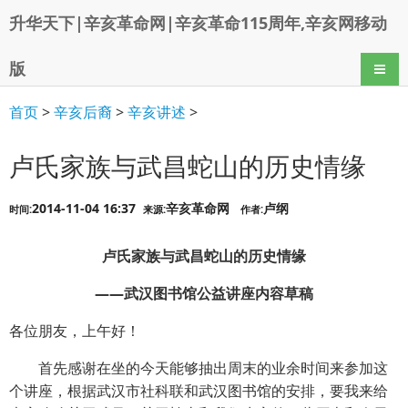
升华天下|辛亥革命网|辛亥革命115周年,辛亥网移动
版
导航
首页
>
辛亥后裔
>
辛亥讲述
>
卢氏家族与武昌蛇山的历史情缘
2014-11-04 16:37
辛亥革命网
卢纲
时间:
来源:
作者:
卢氏家族与武昌蛇山的历史情缘
——武汉图书馆公益讲座内容草稿
各位朋友，上午好！
首先感谢在坐的今天能够抽出周末的业余时间来参加这
个讲座，根据武汉市社科联和武汉图书馆的安排，要我来给