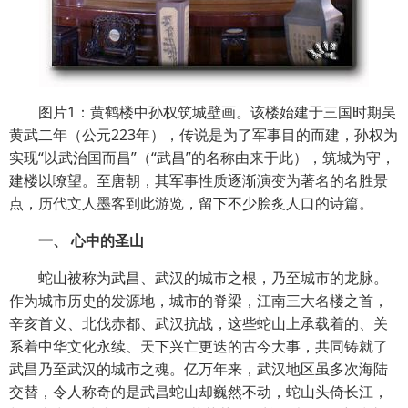
图片1：黄鹤楼中孙权筑城壁画。该楼始建于三国时期吴
黄武二年（公元223年），传说是为了军事目的而建，孙权为
实现“以武治国而昌”（“武昌”的名称由来于此），筑城为守，
建楼以嘹望。至唐朝，其军事性质逐渐演变为著名的名胜景
点，历代文人墨客到此游览，留下不少脍炙人口的诗篇。
一、 心中的圣山
蛇山被称为武昌、武汉的城市之根，乃至城市的龙脉。
作为城市历史的发源地，城市的脊梁，江南三大名楼之首，
辛亥首义、北伐赤都、武汉抗战，这些蛇山上承载着的、关
系着中华文化永续、天下兴亡更迭的古今大事，共同铸就了
武昌乃至武汉的城市之魂。亿万年来，武汉地区虽多次海陆
交替，令人称奇的是武昌蛇山却巍然不动，蛇山头倚长江，