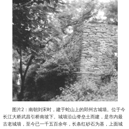
图片2：南朝刘宋时，建于蛇山上的郢州古城墙。位于今
长江大桥武昌引桥南坡下。城墙沿山脊垒土而建，是市内最
古老城墙，至今已一千五百余年，长条红砂石为基，上面城