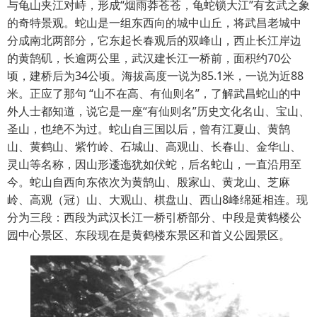
与龟山夹江对峙，形成“烟雨莽苍苍，龟蛇锁大江”有玄武之象
的奇特景观。蛇山是一组东西向的城中山丘，将武昌老城中
分成南北两部分，它东起长春观后的双峰山，西止长江岸边
的黄鹄矶，长逾两公里，武汉建长江一桥前，面积约70公
顷，建桥后为34公顷。海拔高度一说为85.1米，一说为近88
米。正应了那句 “山不在高、有仙则名”，了解武昌蛇山的中
外人士都知道，说它是一座“有仙则名”历史文化名山、宝山、
圣山，也绝不为过。蛇山自三国以后，曾有江夏山、黄鹄
山、黄鹤山、紫竹岭、石城山、高观山、长春山、金华山、
灵山等名称，因山形逶迤犹如伏蛇，后名蛇山，一直沿用至
今。蛇山自西向东依次为黄鹄山、殷家山、黄龙山、芝麻
岭、高观（冠）山、大观山、棋盘山、西山8峰绵延相连。现
分为三段：西段为武汉长江一桥引桥部分、中段是黄鹤楼公
园中心景区、东段现在是黄鹤楼东景区和首义公园景区。