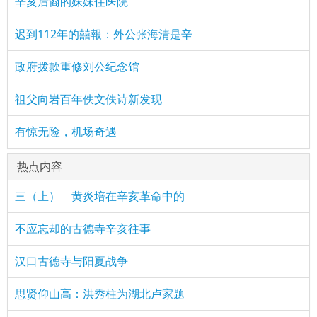
辛亥后裔的妹妹住医院
迟到112年的囍報：外公张海清是辛
政府拨款重修刘公纪念馆
祖父向岩百年佚文佚诗新发现
有惊无险，机场奇遇
热点内容
三（上） 黄炎培在辛亥革命中的
不应忘却的古德寺辛亥往事
汉口古德寺与阳夏战争
思贤仰山高：洪秀柱为湖北卢家题