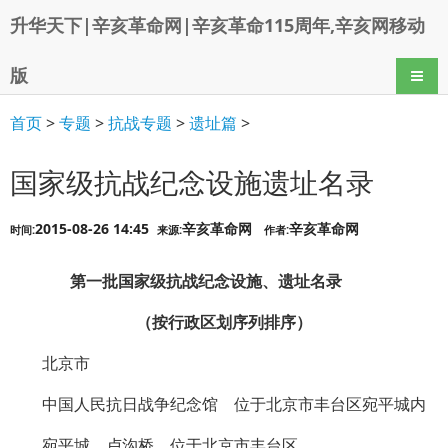
升华天下|辛亥革命网|辛亥革命115周年,辛亥网移动
版
导航
首页
>
专题
>
抗战专题
>
遗址篇
>
国家级抗战纪念设施遗址名录
2015-08-26 14:45
辛亥革命网
辛亥革命网
时间:
来源:
作者:
第一批国家级抗战纪念设施、遗址名录
（按行政区划序列排序）
北京市
中国人民抗日战争纪念馆 位于北京市丰台区宛平城内
宛平城、卢沟桥 位于北京市丰台区