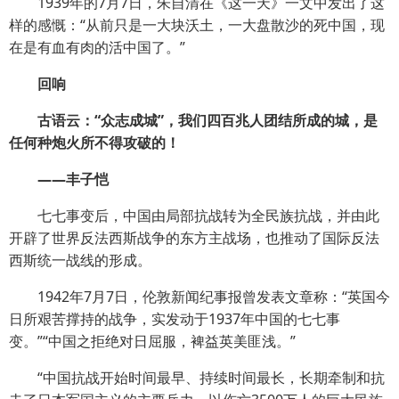
1939年的7月7日，朱自清在《这一天》一文中发出了这
样的感慨：“从前只是一大块沃土，一大盘散沙的死中国，现
在是有血有肉的活中国了。”
回响
古语云：“众志成城”，我们四百兆人团结所成的城，是
任何种炮火所不得攻破的！
——丰子恺
七七事变后，中国由局部抗战转为全民族抗战，并由此
开辟了世界反法西斯战争的东方主战场，也推动了国际反法
西斯统一战线的形成。
1942年7月7日，伦敦新闻纪事报曾发表文章称：“英国今
日所艰苦撑持的战争，实发动于1937年中国的七七事
变。”“中国之拒绝对日屈服，裨益英美匪浅。”
“中国抗战开始时间最早、持续时间最长，长期牵制和抗