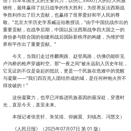
击了日本军国主义的主要兵力，以伤亡3500万人的巨大民族
牺牲，最终赢得了抗日战争的伟大胜利，为世界反法西斯战
争胜利作出了巨大贡献，也赢得了世界爱好和平人民的尊
敬。”北京大学历史学系臧运祜教授说，“由于中国抗战作出的
重要贡献，在战争后期，中国以反法西斯战争四大国之一的
身份参与联合国的创建和战后国际新秩序的构建，为维护世
界和平作出了重要贡献。”
今天，当我们走过佟麟阁路、赵登禹路，仿佛仍能听见
卢沟桥的枪声穿越时空。那“一夜之间”被永远刻入历史年轮，
它见证的不仅是奋起的抵抗，更是一个民族在危难中的觉醒
与凝聚——“我们四百兆人团结所成的城，是任何种炮火所不
得攻破的！”
这份凝聚力，也早已淬炼进民族基因的最深处，穿透时
光，直至今天，直至未来。
本报记者张意轩、朱笑熺、仰婉晨、刘镇杰、冯慧文）
《人民日报》（2025年07月07日 第 01 版）