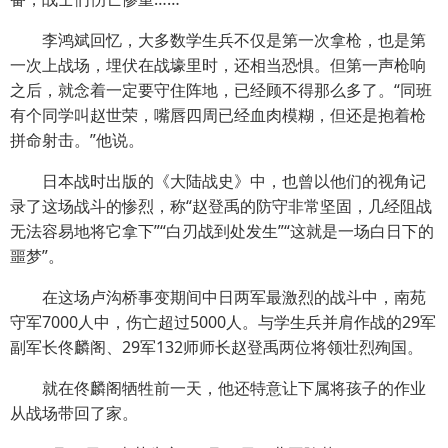
李鸿斌回忆，大多数学生兵不仅是第一次拿枪，也是第
一次上战场，埋伏在战壕里时，还相当恐惧。但第一声枪响
之后，就念着一定要守住阵地，已经顾不得那么多了。“同班
有个同学叫赵世荣，嘴唇四周已经血肉模糊，但还是抱着枪
拼命射击。”他说。
日本战时出版的《大陆战史》中，也曾以他们的视角记
录了这场战斗的惨烈，称“赵登禹的防守非常坚固，几经阻战
无法容易地将它拿下”“白刃战到处发生”“这就是一场白日下的
噩梦”。
在这场卢沟桥事变期间中日两军最激烈的战斗中，南苑
守军7000人中，伤亡超过5000人。与学生兵并肩作战的29军
副军长佟麟阁、29军132师师长赵登禹两位将领壮烈殉国。
就在佟麟阁牺牲前一天，他还特意让下属将孩子的作业
从战场带回了家。