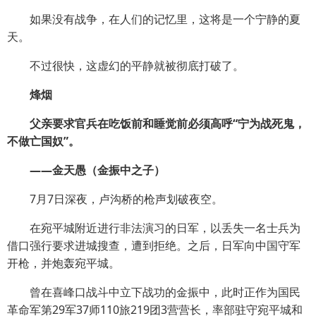
如果没有战争，在人们的记忆里，这将是一个宁静的夏
天。
不过很快，这虚幻的平静就被彻底打破了。
烽烟
父亲要求官兵在吃饭前和睡觉前必须高呼“宁为战死鬼，
不做亡国奴”。
——金天愚（金振中之子）
7月7日深夜，卢沟桥的枪声划破夜空。
在宛平城附近进行非法演习的日军，以丢失一名士兵为
借口强行要求进城搜查，遭到拒绝。之后，日军向中国守军
开枪，并炮轰宛平城。
曾在喜峰口战斗中立下战功的金振中，此时正作为国民
革命军第29军37师110旅219团3营营长，率部驻守宛平城和