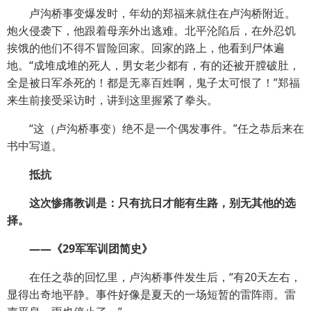
卢沟桥事变爆发时，年幼的郑福来就住在卢沟桥附近。
炮火侵袭下，他跟着母亲外出逃难。北平沦陷后，在外忍饥
挨饿的他们不得不冒险回家。回家的路上，他看到尸体遍
地。“成堆成堆的死人，男女老少都有，有的还被开膛破肚，
全是被日军杀死的！都是无辜百姓啊，鬼子太可恨了！”郑福
来生前接受采访时，讲到这里握紧了拳头。
“这（卢沟桥事变）绝不是一个偶发事件。”任之恭后来在
书中写道。
抵抗
这次惨痛教训是：只有抗日才能有生路，别无其他的选
择。
——《29军军训团简史》
在任之恭的回忆里，卢沟桥事件发生后，“有20天左右，
显得出奇地平静。事件好像是夏天的一场短暂的雷阵雨。雷