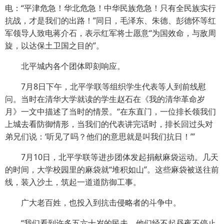
电：“平津危急！华北危急！中华民族危急！只有全民族实行
抗战，才是我们的出路！”同日，毛泽东、朱德、彭德怀等红
军领导人致电蒋介石，表示红军将士愿意“为国效命，与敌周
旋，以达保土卫国之目的”。
北平城内各个团体即刻响应。
7月8日下午，北平学联等组织学生代表等人到前线慰
问。当时在清华大学就读的学生赵石在《我的清华革命岁
月》一文中描述了当时的情景。“在东直门，一位排长领我们
上城去看防御情形，当我们的代表讲完话时，排长回过头对
弟兄们说：‘听见了吗？他们的意思就是叫我们抗日！’”
7月10日，北平学联等进步团体发起捐献麻袋运动。几天
的时间，大学校园里的麻袋就“堆积如山”。这些麻袋被送往前
线，装入沙土，筑起一道道防御工事。
广大老百姓，也投入到抗击侵略者的斗争中。
“我们看到许多五六十岁的民夫，他们经不起昼夜不停止