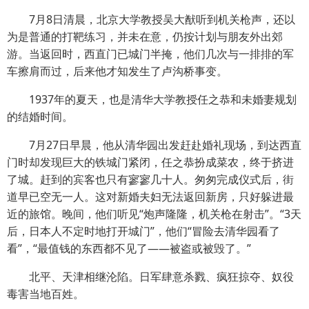
7月8日清晨，北京大学教授吴大猷听到机关枪声，还以
为是普通的打靶练习，并未在意，仍按计划与朋友外出郊
游。当返回时，西直门已城门半掩，他们几次与一排排的军
车擦肩而过，后来他才知发生了卢沟桥事变。
1937年的夏天，也是清华大学教授任之恭和未婚妻规划
的结婚时间。
7月27日早晨，他从清华园出发赶赴婚礼现场，到达西直
门时却发现巨大的铁城门紧闭，任之恭扮成菜农，终于挤进
了城。赶到的宾客也只有寥寥几十人。匆匆完成仪式后，街
道早已空无一人。这对新婚夫妇无法返回新房，只好躲进最
近的旅馆。晚间，他们听见“炮声隆隆，机关枪在射击”。“3天
后，日本人不定时地打开城门”，他们“冒险去清华园看了
看”，“最值钱的东西都不见了——被盗或被毁了。”
北平、天津相继沦陷。日军肆意杀戮、疯狂掠夺、奴役
毒害当地百姓。