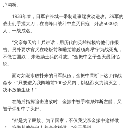
卢沟桥。
1933年春，日军在长城一带制造事端发动进攻。29军的
战士们手握大刀，在喜峰口战斗中血刃日寇，歼敌5000余
人，一战成名。
“父亲每天给士兵讲话，用历代的英雄楷模给他们作报
告。另外要求官兵在吃饭前和睡觉前必须高呼‘宁为战死鬼，
不做亡国奴’，来激励士兵的斗志。”金振中之子金天愚回忆
说。
面对如潮水般扑来的日军队伍，金振中果断下达了作战
命令：“只要进入我阵地前100公尺内，以猛烈火力消灭之，
决不放他生还！”
在随后指挥追击逃敌时，金振中被手榴弹炸断左腿，又
被子弹射中了头部。
“都是为了民族、为了国家，不仅我父亲金振中这样做
了，换做其他任何人都会这样做。”金天愚说。