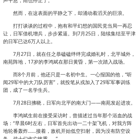
声平息，雨也停止了。”
然而，在这表面的平静之下，却涌动着滔天的巨浪。
打打谈谈的过程中，抱有和平幻想的国民党当局一再忍
让，日军借机增兵，步步紧逼。到7月25日，陆续集结至平津
的日军已达6万人以上。
7月27日，就在任之恭磕磕绊绊完成婚礼时，北平城外，
南苑阵地，17岁的李鸿斌在那日黄昏，第一次踏入战场。
而8个月前，他还只是一名初中生。一心报国的他，“听
闻29军中的大刀队厉害”，就投笔从戎加入了29军军事训练
团，成了一名学生兵。
7月28日拂晓，日军向北平的南大门——南苑发起进攻。
李鸿斌生前在接受采访时，曾描述过当年那个浴血的战
场：“早晨6时左右，日军首先出动一二十架飞机，对我方阵
地轮番轰炸……接着，敌机开始低空扫射，因为没有防空设
备，战士们伤亡惨重……”