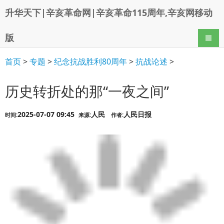
升华天下|辛亥革命网|辛亥革命115周年,辛亥网移动
版
导航
首页
>
专题
>
纪念抗战胜利80周年
>
抗战论述
>
历史转折处的那“一夜之间”
2025-07-07 09:45
人民
人民日报
时间:
来源:
作者: