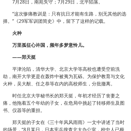
7月28日，南苑失守；7月29日，北平陷落。
“这次惨痛教训是：只有抗日才能有生路，别无其他的选
择。”《29军军训团简史》中，留下了这样的记载。
火种
万里孤征心许国，频年多梦意怜儿。
——郑天挺
平津沦陷，清华大学、北京大学等高校也遭受空前洗
劫，南开大学更是在轰炸中被夷为瓦砾。为保护教育与文化
火种，吴大猷、任之恭等在内的高校师生，分批撤离。
时任北京大学秘书长的郑天挺，年初才经历了丧妻之
痛，他拖着五个年幼的子女，在危局中挑起了转移师生及图
书、仪器等的重担。
郑天挺的子女在《三十年风风雨雨》一文中讲述了当时
的场景，“8月某日，日本宪兵搜查北大办公室，校中人已极