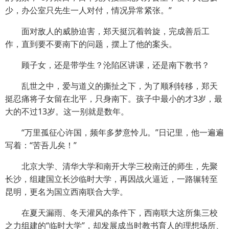
少，办公室只先生一人对付，情况异常紧张。”
面对敌人的威胁迫害，郑天挺沉着斡旋，完成善后工
作，直到要不要南下的问题，摆上了他的案头。
顾子女，还是带学生？沦陷区讲课，还是南下教书？
乱世之中，爱与道义的撕扯之下，为了顺利转移，郑天
挺忍痛将子女留在北平，只身南下。孩子中最小的才3岁，最
大的不过13岁。这一别就是数年。
“万里孤征心许国，频年多梦意怜儿。”日记里，他一遍遍
写着：“苦吾儿矣！”
北京大学、清华大学和南开大学三校南迁的师生，先聚
长沙，组建国立长沙临时大学，再因战火逼近，一路辗转至
昆明，更名为国立西南联合大学。
在夏天漏雨、冬天灌风的条件下，西南联大这所集三校
之力组建的“临时大学”，却发展成当时教书育人的理想场所、