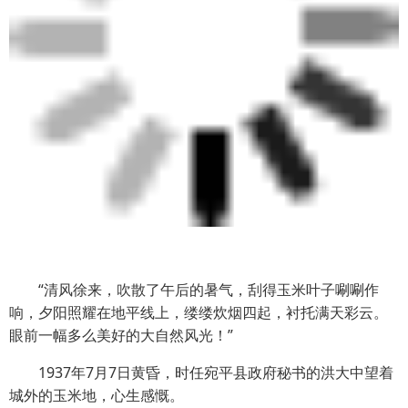
“清风徐来，吹散了午后的暑气，刮得玉米叶子唰唰作
响，夕阳照耀在地平线上，缕缕炊烟四起，衬托满天彩云。
眼前一幅多么美好的大自然风光！”
1937年7月7日黄昏，时任宛平县政府秘书的洪大中望着
城外的玉米地，心生感慨。