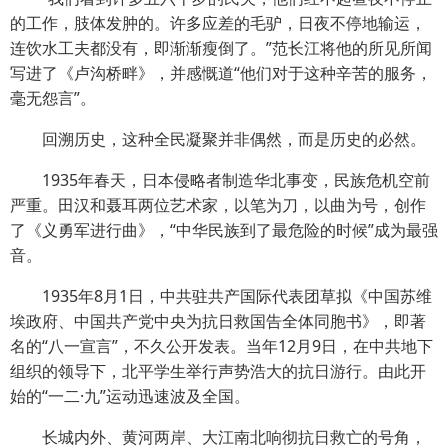
的工作，肢体发肿的。许多应差的毛驴，日夜不停地输运，
连饮水工夫都没有，即渐渐瘦倒了。”范长江将他的所见所闻
写进了《卢沟桥畔》，并感慨道“他们对于这种辛苦的服务，
毫无怨言”。
回溯历史，这种全民凝聚并非偶然，而是历史的必然。
1935年春天，日本侵略者制造华北事变，民族危机空前
严重。田汉和聂耳两位艺术家，以笔为刀，以曲为号，创作
了《义勇军进行曲》，“中华民族到了最危险的时候”成为最强
音。
1935年8月1日，中共驻共产国际代表团草拟《中国苏维
埃政府、中国共产党中央为抗日救国告全体同胞书》，即著
名的“八一宣言”，不久公开发表。当年12月9日，在中共地下
组织的领导下，北平学生举行声势浩大的抗日游行。由此开
始的“一二·九”运动迅速波及全国。
长城内外、黄河两岸、大江南北响彻抗日救亡的号角，