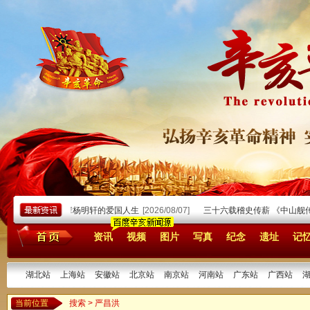
8/07]
民盟前辈杨明轩的爱国人生
[2026/08/07]
三十六载稽史传薪 《中山舰传
资讯
视频
图片
写真
纪念
遗址
记
湖北站
上海站
安徽站
北京站
南京站
河南站
广东站
广西站
当前位置
搜索 > 严昌洪