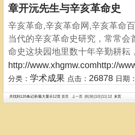
章开沅先生与辛亥革命史
辛亥革命,辛亥革命网,辛亥革命
当代的辛亥革命史研究，常常会
命史这块园地里数十年辛勤耕耘，结
http://www.xhgmw.comhttp://ww
学术成果
26878
分类：
点击：
日期
共找到
120
条记录/最大显示
12
页
首页
上一页
[8]
[9]
[10]
[11]
12
末页