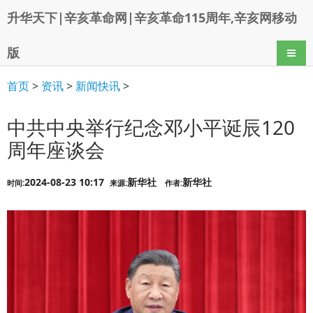
升华天下|辛亥革命网|辛亥革命115周年,辛亥网移动
版
导航
首页
>
资讯
>
新闻快讯
>
中共中央举行纪念邓小平诞辰120
周年座谈会
2024-08-23 10:17
新华社
新华社
时间:
来源:
作者: