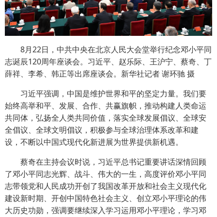
8月22日，中共中央在北京人民大会堂举行纪念邓小平同
志诞辰120周年座谈会。习近平、赵乐际、王沪宁、蔡奇、丁
薛祥、李希、韩正等出席座谈会。新华社记者 谢环驰 摄
习近平强调，中国是维护世界和平的坚定力量。我们要
始终高举和平、发展、合作、共赢旗帜，推动构建人类命运
共同体，弘扬全人类共同价值，落实全球发展倡议、全球安
全倡议、全球文明倡议，积极参与全球治理体系改革和建
设，不断以中国式现代化新进展为世界提供新机遇。
蔡奇在主持会议时说，习近平总书记重要讲话深情回顾
了邓小平同志光辉、战斗、伟大的一生，高度评价邓小平同
志带领党和人民成功开创了我国改革开放和社会主义现代化
建设新时期、开创中国特色社会主义、创立邓小平理论的伟
大历史功勋，强调要继续深入学习运用邓小平理论，学习邓