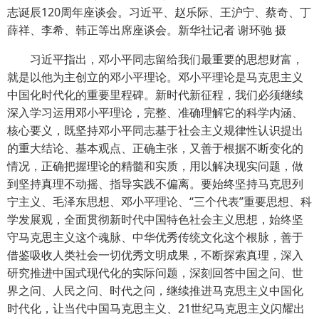
志诞辰120周年座谈会。习近平、赵乐际、王沪宁、蔡奇、丁
薛祥、李希、韩正等出席座谈会。新华社记者 谢环驰 摄
习近平指出，邓小平同志留给我们最重要的思想财富，
就是以他为主创立的邓小平理论。邓小平理论是马克思主义
中国化时代化的重要里程碑。新时代新征程，我们必须继续
深入学习运用邓小平理论，完整、准确理解它的科学内涵、
核心要义，既坚持邓小平同志基于社会主义规律性认识提出
的重大结论、基本观点、正确主张，又善于根据不断变化的
情况，正确把握理论的精髓和实质，用以解决现实问题，做
到坚持真理不动摇、指导实践不偏离。要始终坚持马克思列
宁主义、毛泽东思想、邓小平理论、“三个代表”重要思想、科
学发展观，全面贯彻新时代中国特色社会主义思想，始终坚
守马克思主义这个魂脉、中华优秀传统文化这个根脉，善于
借鉴吸收人类社会一切优秀文明成果，不断探索真理，深入
研究推进中国式现代化的实际问题，深刻回答中国之问、世
界之问、人民之问、时代之问，继续推进马克思主义中国化
时代化，让当代中国马克思主义、21世纪马克思主义闪耀出