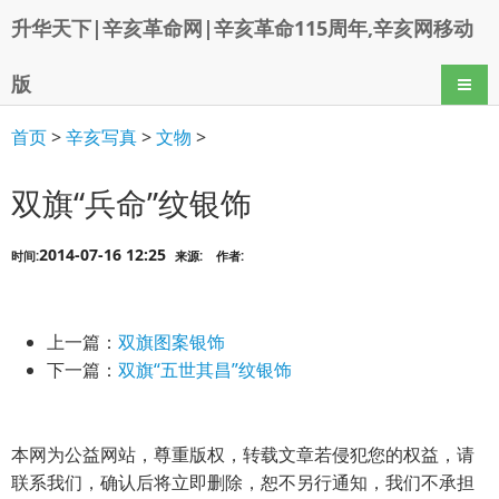
升华天下|辛亥革命网|辛亥革命115周年,辛亥网移动
版
导航
首页
>
辛亥写真
>
文物
>
双旗“兵命”纹银饰
2014-07-16 12:25
时间:
来源:
作者:
上一篇：
双旗图案银饰
下一篇：
双旗“五世其昌”纹银饰
本网为公益网站，尊重版权，转载文章若侵犯您的权益，请
联系我们，确认后将立即删除，恕不另行通知，我们不承担