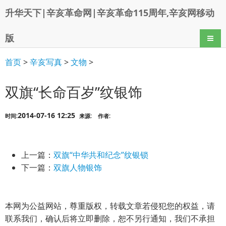
升华天下|辛亥革命网|辛亥革命115周年,辛亥网移动
版
导航
首页
>
辛亥写真
>
文物
>
双旗“长命百岁”纹银饰
2014-07-16 12:25
时间:
来源:
作者:
上一篇：
双旗“中华共和纪念”纹银锁
下一篇：
双旗人物银饰
本网为公益网站，尊重版权，转载文章若侵犯您的权益，请
联系我们，确认后将立即删除，恕不另行通知，我们不承担