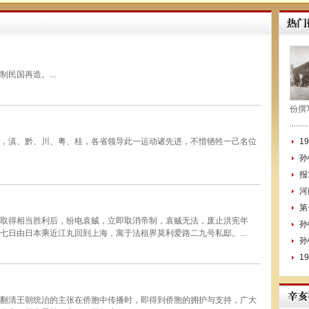
民国再造。...
份撰
，滇、黔、川、粤、桂，各省领导此一运动诸先进，不惜牺牲一己名位
1
孙
报
河
第
取得相当胜利后，纷电袁贼，立即取消帝制，袁贼无法，废止洪宪年
孙
七日由日本乘近江丸回到上海，寓于法租界莫利爱路二九号私邸。...
孙
1
翻清王朝统治的主张在侨胞中传播时，即得到侨胞的拥护与支持，广大