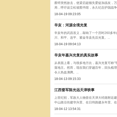
蔡锷突然故去，使梁启超顿失爱徒加战友，万
局，呼吁设立松坡图书馆，永久纪念护国战争功
18-04-19 09:23:05
辛亥：河源全境光复
辛亥年的武昌首义，敲响了一个历时260多
川、和平、连平、紫金等县先后光复。...
18-04-19 09:04:13
辛亥年嘉兴光复的真实故事
从表面上看，与很多地方比，嘉兴光复可称“
落地主。然而，现在我们穿越百年，回头梳理
令人热血沸腾。...
18-04-13 09:15:33
江西督军陈光远天津轶事
上世纪初，军政大人物曾在天津大经路附近建
中山路沿街建华兴里、在日纬路建永年里、在昆
18-04-12 13:54:31