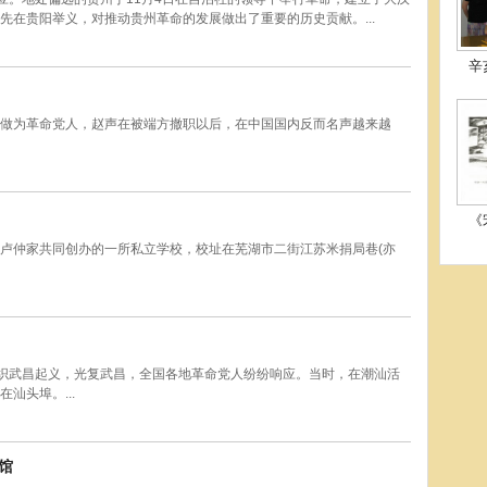
先在贵阳举义，对推动贵州革命的发展做出了重要的历史贡献。...
辛
做为革命党人，赵声在被端方撤职以后，在中国国内反而名声越来越
《
卢仲家共同创办的一所私立学校，校址在芜湖市二街江苏米捐局巷(亦
北组织武昌起义，光复武昌，全国各地革命党人纷纷响应。当时，在潮汕活
汕头埠。...
馆