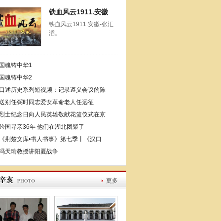
铁血风云1911.安徽
铁血风云1911.安徽-张汇
滔。
国魂铸中华1
国魂铸中华2
口述历史系列短视频：记录遵义会议的陈
送别任弼时同志爱女革命老人任远征
烈士纪念日向人民英雄敬献花篮仪式在京
跨国寻亲36年 他们在湖北团聚了
《荆楚文库•书人书事》第七季丨《汉口
冯天瑜教授讲阳夏战争
更多