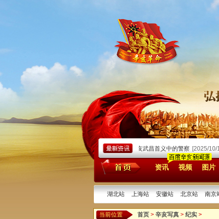
26/07/31]
胡祖舜《武昌开国实录》——兼纪辛亥武昌首义中的警察
[2025/10/10]
资讯
视频
图片
湖北站
上海站
安徽站
北京站
南京
当前位置
首页
>
辛亥写真
>
纪实
>