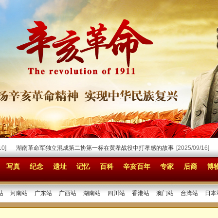
湖南革命军独立混成第二协第一标在黄孝战役中打孝感的故事
[2025/09/16]
孙
写真
纪念
遗址
记忆
百科
辛亥百年
专家
后裔
博
站
河南站
广东站
广西站
湖南站
四川站
香港站
澳门站
台湾站
日本