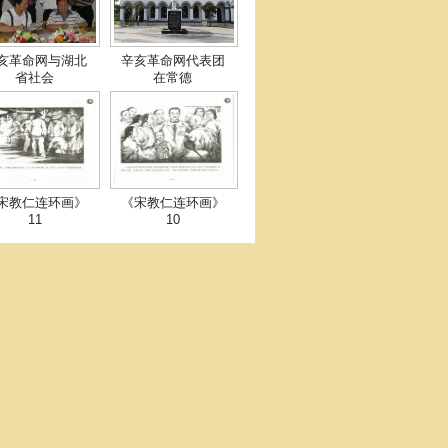
亥革命网与湖北
辛亥革命网代表团
省社会
在常德
宋教仁连环画》
《宋教仁连环画》
11
10