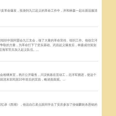
值辛亥革命爆发，投身到九江起义的革命工作中，并和林森一起出面说服清
秘密组织中国同盟会九江支会，做了大量的革命宣传、组织工作。他创立浔
争取的力量，为革命打下了坚实基础。武昌起义爆发后，林森成功策划
海军官兵加入起义队伍。...
会相继来宜，鸦片公开吸售，川汉铁路在宜动工，北洋军拥进，使这个
清末至民国10年前后的宜昌，略述面面观。...
的回忆录《西潮》，他说自己差点跟同学去了安庆参加了徐锡麟刺杀恩铭的