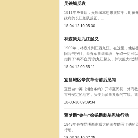
吴铁城反袁
1911年毕业后，吴铁城本想东渡留学，时
政府的长江舰队反正。...
18-04-12 10:05:30
林森策划九江起义
1909年，林森来到江西九江。在这里，他
阳阅书报社、举办军事训练班，争取一切可以
指挥了“兵不血刃”的九江起义，并说服大批清廷
18-04-12 09:55:11
宜昌城区辛亥革命前后见闻
宜昌自中英《烟台条约》开埠至民初，外商教
古朴安定的地方，演变为多事复杂的市镇。兹就
18-03-30 09:09:34
蒋梦麟“参与”徐锡麟刺杀恩铭行动
1943年身在昆明西南联大的蒋梦麟写了他
行动。...
18-03-29 10:07:25