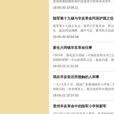
爱国侨胞积极投身到这场伟大的革命洪流中，作
18-05-30 10:06:11
陆军第十九镇与辛亥革命丙辰护国之役
陆军第十九镇之名义，虽早已不复存在，而云
生，最近民怨沸腾，痛不可忍，要求民主自由之
18-05-30 09:44:58
新化大同镇辛亥革命往事
1903年，新化县大同镇（今新邵县和冷水
同镇时荣桥一字山的周氏山庄，歃血为盟，密谋
18-05-23 11:22:25
我在辛亥前后所接触的人和事
一九○六年八月，我进广东黄埔陆军小学第二
有陈汉柱，何卓俦等人。陈汉柱经常向我宣传排
18-05-21 10:37:02
贵州辛亥革命中的陆军小学和新军
1911年10月10日武昌首义爆发，各省纷