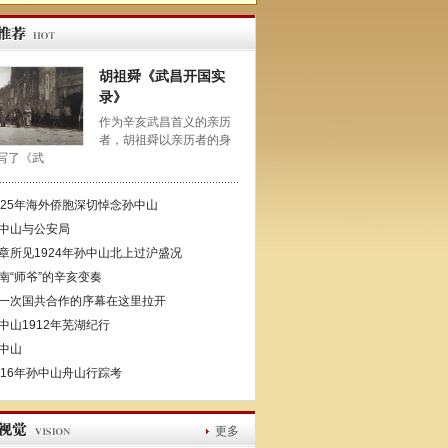
胡祖舜《武昌开国实
录》
作为辛亥武昌首义的亲历
者，胡祖舜以亲历者的身
写了《武
925年海外侨胞深切悼念孙中山
中山与公安局
章所见1924年孙中山北上过沪盛况
南“师爷”的辛亥变奏
一次国共合作的序幕在这里拉开
中山1912年芜湖纪行
中山
916年孙中山舟山行踪考
更多