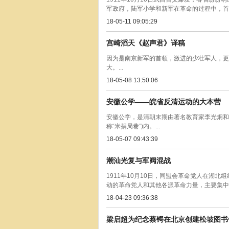
军政府，陆军小学和新军在革命的过程中，首
18-05-11 09:05:29
宫崎滔天《赵声君》译稿
因为是南京新军的首领，激进的少壮军人，更
大。...
18-05-08 13:50:06
安徽公学——皖省反清运动的大本营
安徽公学，是清朝末期由著名教育家李光炯和
称“米捐局巷”)内。...
18-05-07 09:43:39
潮汕光复与军阀混战
1911年10月10日，同盟会革命党人在湖
动的革命党人和其他各派革命力量，主要集中在
18-04-23 09:36:38
梁启超为纪念蔡锷在北京创建松坡图书