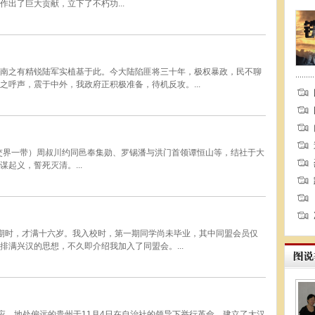
出了巨大贡献，立下了不朽功...
南之有精锐陆军实植基于此。今大陆陷匪将三十年，极权暴政，民不聊
呼声，震于中外，我政府正积极准备，待机反攻。...
江交界一带）周叔川约同邑奉集勋、罗锡潘与洪门首领谭恒山等，结社于大
起义，誓死灭清。...
期时，才满十六岁。我入校时，第一期同学尚未毕业，其中同盟会员仅
满兴汉的思想，不久即介绍我加入了同盟会。...
纷响应。地处偏远的贵州于11月4日在自治社的领导下举行革命，建立了大汉