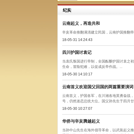
纪实
云南起义，再造共和
辛亥革命推翻满清建立民国，云南护国推翻帝制
18-05-31 14:24:43
四川护国讨袁记
当袁氏叛国进行帝制，全国酝酿护国讨袁之初
生命，冒险犯难，以促成反帝作战。...
18-05-30 14:10:17
云南首义欢迎国父回国的两篇重要演词
云南首义，护国各军，在川湘各地英勇奋战，
号，仍然迷恋总统大位。国父孙先生于四月廿
18-05-30 10:27:07
华侨与辛亥腾越起义
当孙中山先生在海外倡导革命，以武装起义推