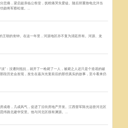
分悲痛，梁启超亲临公祭堂，抚棺痛哭失爱徒。随后郑重致电北洋当
勋将军蔡松坡。...
年的王朝的丧钟。在这一年里，河源地区亦不复为清廷所有。河源、龙
平淡”：没遭到抵抗，就开了一枪毙了一人，被毙之人还只是个造谣的破
那段历史会发现，发生在嘉兴光复前后的那些真实的故事，至今看来仍
房成巷，几成风气，促进了沿街房地产开发。江西督军陈光远曾河北区
纬路北建华安里。他与河北区很有渊源。...