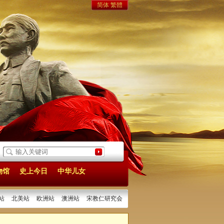
简体
繁體
中山与《建国方略》中的运河
[2025/05/06]
《实业计划》：中国现代化建设的宏伟
物馆
史上今日
中华儿女
站
北美站
欧洲站
澳洲站
宋教仁研究会