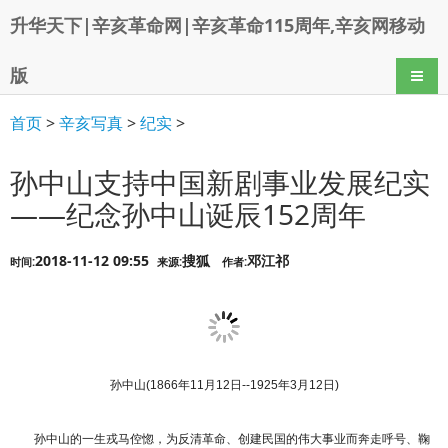
升华天下|辛亥革命网|辛亥革命115周年,辛亥网移动
版
导航
首页
>
辛亥写真
>
纪实
>
孙中山支持中国新剧事业发展纪实
——纪念孙中山诞辰152周年
2018-11-12 09:55
搜狐
邓江祁
时间:
来源:
作者:
孙中山(1866年11月12日--1925年3月12日)
孙中山的一生戎马倥惚，为反清革命、创建民国的伟大事业而奔走呼号、鞠