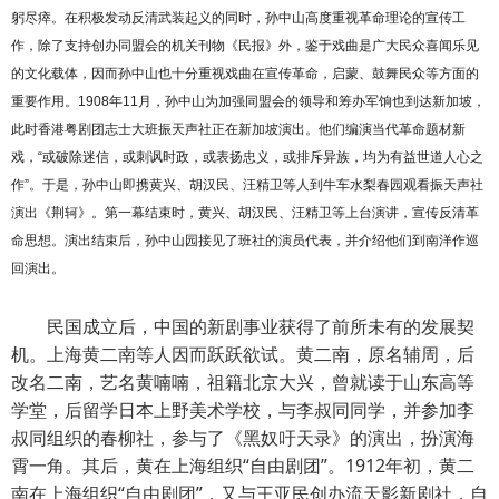
躬尽瘁。在积极发动反清武装起义的同时，孙中山高度重视革命理论的宣传工
作，除了支持创办同盟会的机关刊物《民报》外，鉴于戏曲是广大民众喜闻乐见
的文化载体，因而孙中山也十分重视戏曲在宣传革命，启蒙、鼓舞民众等方面的
重要作用。1908年11月，孙中山为加强同盟会的领导和筹办军饷也到达新加坡，
此时香港粤剧团志士大班振天声社正在新加坡演出。他们编演当代革命题材新
戏，“或破除迷信，或刺讽时政，或表扬忠义，或排斥异族，均为有益世道人心之
作”。于是，孙中山即携黄兴、胡汉民、汪精卫等人到牛车水梨春园观看振天声社
演出《荆轲》。第一幕结束时，黄兴、胡汉民、汪精卫等上台演讲，宣传反清革
命思想。演出结束后，孙中山园接见了班社的演员代表，并介绍他们到南洋作巡
回演出。
民国成立后，中国的新剧事业获得了前所未有的发展契
机。上海黄二南等人因而跃跃欲试。黄二南，原名辅周，后
改名二南，艺名黄喃喃，祖籍北京大兴，曾就读于山东高等
学堂，后留学日本上野美术学校，与李叔同同学，并参加李
叔同组织的春柳社，参与了《黑奴吁天录》的演出，扮演海
霄一角。其后，黄在上海组织“自由剧团”。1912年初，黄二
南在上海组织“自由剧团”，又与王亚民创办流天影新剧社，自