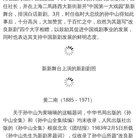
任社长，并在上海二馬路西大新街新开“中国第一大戏园”新新
舞台，排演白话新剧。3月，时任临时大总统的孙中山得知此
事后，十分高兴，大加赞赏，于百忙之中，欣然为其题写“改
良新剧”四个大字相赠，以鼓励其促进中国戏剧事业的发展，
同时也表达其支持中国新剧发展的鲜明态度。
新新舞台上演的新剧剧照
黄二南（1885－1971）
关于孙中山为黄喃喃的这幅题词，中华书局出版的《孙
中山全集》和《孙中山全集续编》均未收录，人民出版社出
版的《孙中山全集》根据北京《团结报》1983年2月5日所载
《孙中山先生为新剧界题词》，仅收录了孙中山所题“改良新