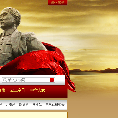
简体
繁體
5/05/06]
《实业计划》：中国现代化建设的宏伟构想
[2025/04/26]
1925年海
物馆
史上今日
中华儿女
站
北美站
欧洲站
澳洲站
宋教仁研究会