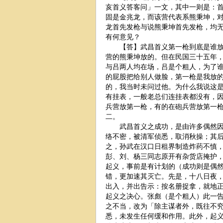
亥首义答客问」一文，其中一则是：
固是金兆龙，而该营代表系熊秉坤，
龙首先发枪与说熊秉坤首先发枪，均
有何意见？
【答】武昌首义第一枪到底是谁放的
营的熊秉坤放的。但在民国三十五年
与吕两人均在场，吕是个粗人，为了
的屁股把给别人做脸，第一枪是我放
的，我当时未问过他。为什么我说这
有挂表，一般老总们连挂表都没有，
兵营放第一枪，有的在砲兵营放第一
二。
武昌首义之成功，是由许多偶然因素
络不密，被清军侦悉，取消秋操；其
之，孙武在汉口日租界制造炸药不慎
彭、刘、杨三同志原开有杂货店掩护
起义，事前是有计划的（成功则是偶
错，更加速其灭亡。先是，十八日夜
出入，并出告示：按名册捉拿，就地
起义之决心。张彪（是个粗人）此一
之不当，改为「除主谋者外，既往不
悉，未发生任何缓和作用。此外，起