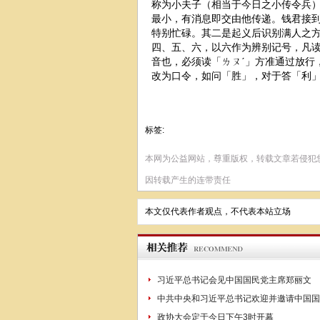
称为小夫子（相当于今日之小传令兵
最小，有消息即交由他传递。钱君接
特别忙碌。其二是起义后识别满人之
四、五、六，以六作为辨别记号，凡读
音也，必须读「ㄌㄡˊ」方准通过放行
改为口令，如问「胜」，对于答「利
标签:
本网为公益网站，尊重版权，转载文章若侵犯
因转载产生的连带责任
本文仅代表作者观点，不代表本站立场
习近平总书记会见中国国民党主席郑丽文
中共中央和习近平总书记欢迎并邀请中国国
政协大会定于今日下午3时开幕