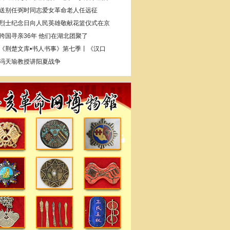
送别任弼时同志爱女革命老人任远征
烈士纪念日向人民英雄敬献花篮仪式在京
跨国寻亲36年 他们在湖北团聚了
《荆楚文库•书人书事》第七季丨《汉口
冯天瑜教授讲阳夏战争