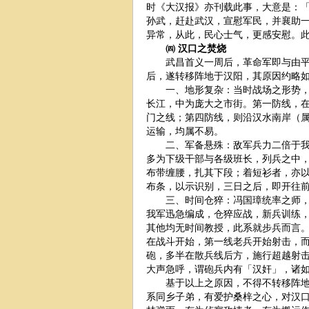
时《大汉报》亦刊载此事，大意是：
孙武，赶赴武汉，宣慰军民，并襄助
异常，从此，民心士气，更感安慰。
㈣ 汉口之焚烧
武昌首义一周后，革命军即与由平汉
后，遂转移阵地于汉阳，其原因约略
一、地形复杂：当时战场之形势，前
长江，中为庞大之市街。第一防线，
门之线；第四防线，则沿汉水南岸（
运输，均属不易。
二、军备悬殊：敌军兵力二倍于我，
多为下级干部与各级班长，列兵之中
布带缠腰，扎其下段；着短衫者，亦
布条，以示识别，三日之后，即开往
三、时间仓猝：冯国璋统率之师，在
我军迅急编成，仓猝应战，新兵训练
其他均无时间教授，此系就步兵而言
在战斗开始，第一线老兵开始射击，
砲，多半在散兵线后方，施行超越射
大声急呼，谓砲兵内有「汉奸」，诸
基于以上之原因，不得不转移阵地于
系同乡子弟，有爱护桑梓之心，对汉