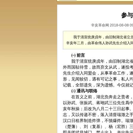
参与
辛亥革命网 2018-08-08 0
我于清宣统庚戌年，由旧制湖北省立
辛亥年二月，由革命伟人孙武先生介绍入
㈠ 前言
我于清宣统庚戌年，由旧制湖北省立
外而国耻待雪，故而弃文从武，遂投
先生介绍入同盟会，从事革命工作，
形，见闻较切，遇有可记之事，私人
记载，全部遗失，深为遗憾。今仅就
㈡ 通讯与联络
在首义之前，湖北负奔走之责者，就
以孙武、张振武、蒋翊武三位先生爲
亥年秋操；后改为八月二十三日起事
志，又以传递不密，落入清督瑞澂之
汉口日租界制造炸弹，不慎爆炸。瑞
（楚藩）、刘（复基）、杨（宏胜）
即关闭武昌城门，禁止出入，并出告