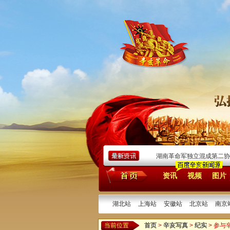
录》——兼纪辛亥武昌首义中的警察
[2025/10/10]
湖南革命军独立混成第二协第一
资讯
视频
图片
湖北站
上海站
安徽站
北京站
南京
当前位置
首页
>
辛亥写真
>
纪实
> 参与