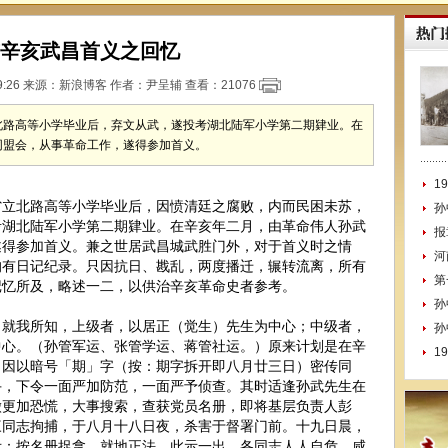
辛亥武昌首义之回忆
9:26 来源：
新浪博客
作者：尹呈辅 查看：
21076
北路高等小学毕业后，弃文从武，遂投考湖北陆军小学第二期肄业。在
同盟会，从事革命工作，遂得参加首义。
1
北路高等小学毕业后，因愤清廷之腐败，内而民困未苏，
孙
考湖北陆军小学第二期肄业。在辛亥年二月，由革命伟人孙武
报
遂得参加首义。兼之世居武昌城武胜门外，对于首义时之情
河
均有日记纪录。只因抗日、戡乱，两度播迁，辗转流离，所有
第
记忆所及，略述一二，以供治辛亥革命史者参考。
孙
我所知，上级者，以居正（觉生）先生为中心；中级者，
孙
中心。（孙管军运、张管学运、蒋管社运。）原来计划是在辛
1
。因以暗号「期」字（按：期字拆开即八月廿三日）密传同
手，下令一面严加防范，一面严予侦查。其时适逢孙武先生在
澂更加恐慌，大事搜索，查获党员名册，即将基层负责人彭
三同志拘捕，于八月十八日夜，杀害于督署门前。十九日晨，
示：按名册捉拿，就地正法。此示一出，各同志人人自危，咸