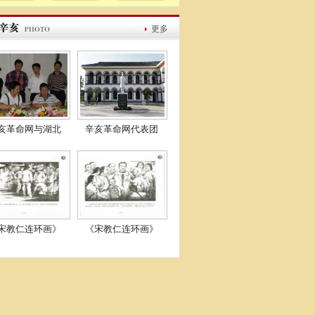
更多
亥革命网与湖北
辛亥革命网代表团
宋教仁连环画》
《宋教仁连环画》