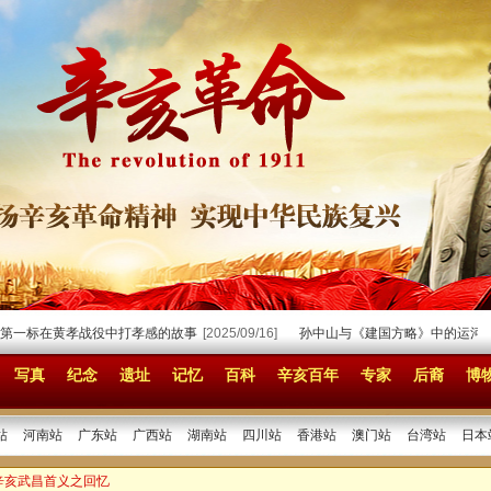
标在黄孝战役中打孝感的故事
[2025/09/16]
孙中山与《建国方略》中的运河
[202
写真
纪念
遗址
记忆
百科
辛亥百年
专家
后裔
博
站
河南站
广东站
广西站
湖南站
四川站
香港站
澳门站
台湾站
日本
辛亥武昌首义之回忆