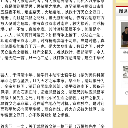
伤亡者，有为搬运弹药者，有为搬运补给者，而私人以菜饭茶
数，真是做到军爱民，民敬军之境也。迨至清军占据汉口市街
火五昼夜不熄，烟尘蔽天，火焰遍地，以数十万民众之汉口，
人射击，而且是武昌之防线，当无渡船可达。仅有西边蔡店方
有敌人侧射之危险。惟有直渡汉水过南岸，较为接近。而浮桥
不堪，稍一不慎，直落水底。其时渡船虽属不少，但俱是小
七、八人，试问何日可运完？如稍有争上抢下，或站在一边，
军即追踪进至汉水北岸，时有枪砲弹落于两岸。当是时也，真
实非笔墨所能形容于万一也。偌大繁华街市，数日之间，付之
。民众生命之牺牲，财产之损失，难以数计。提起清军，令人
辛
府，毫无怨一言，只一心二忌，以打倒万恶满清，建立中华民
人，于满清末年，留学日本陆军士官学校（按为骑兵科第
对革命之信心坚强，且为天才之军事家。毕业后，清廷擢升为
父。辛亥年秋间，清廷命吴统率其部，沿平汉路南下，预备开
之风潮。师次石家庄时，适逢武昌首义，清廷恐其响应武昌革
《
呼痛哉！吴先生之死，对湖北军民生命之牺牲，财产之损失，
武昌首义之革命军，必在适当地点与时机，宣布独立。是时迎
。而鄂军势必向吴军增援，联合作战，兵力亦必较为雄厚，决
繁华富庶之汉口，亦不致焚烧如是之惨也。
客问」一文，关于武昌首义第一枪问题（万耀煌先生「辛