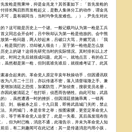
首先发枪是熊秉坤，抑是金兆龙？其答案如下：「首先发枪的
对付排长陶启胜而发枪起义，是数人集体分工的动作，谓金兆
无不可，盖有祸同当，当时均争先发难也。」），尹先生对此
？这可能是历史上一个谜。一般记载均认为第一枪是工兵
，首义同志会开会时，吕中秋却认为第一枪是他放的。会中熊
谁放第一枪问题，两人吵起来，吕破口大骂，并赌咒说：「我
的，枪是我打的，功却被人领去！」至于第一枪他是怎么放
是历史上的谜？这得先研究当时的实际情况。其时排长以上才
因此，时间之先后就很成问题。此其一。就地点言，有的在工
枪，虽然都是第一枪，但到底谁先谁后，就很难考证了。此其
凑合起来的。革命党人原定辛亥年秋操动手，但因通讯联
后改为八月二十三日，亦以传递不密，落入清督瑞澂之手。兼
，更增加清廷之恐慌，加紧防范，严加侦查，搜获党员名册，
，亦因此被清廷之「包打听」侦悉而告牺牲。由此可知，武昌
然的），虽然遭遇一时的挫折，但因清廷措施乖离，一错再
，彭、刘、杨被杀之后，十九日晨，即将武昌城门关闭，禁止
正法。关闭城门，本是非常之举；按图索骥，更坚定革命党人
告示，等于将革命党人迫变了，此是一失着。其后虽发现布告
究」，但为时已晚，消息不通，此项告示，并未为革命党人知
义前后，有二则趣闻可在此记述：其一是传递消息均用小孩，