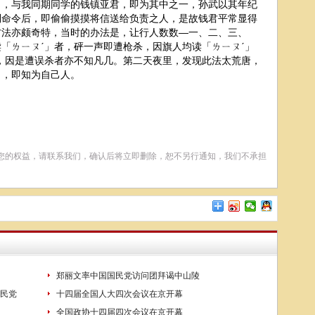
），与我同期同学的钱镇亚君，即为其中之一，孙武以其年纪
到命令后，即偷偷摸摸将信送给负责之人，是故钱君平常显得
方法亦颇奇特，当时的办法是，让行人数数—一、二、三、
「ㄌㄧㄡˊ」者，砰一声即遭枪杀，因旗人均读「ㄌㄧㄡˊ」
，因是遭误杀者亦不知凡几。第二天夜里，发现此法太荒唐，
」，即知为自己人。
您的权益，请联系我们，确认后将立即删除，恕不另行通知，我们不承担
郑丽文率中国国民党访问团拜谒中山陵
民党
十四届全国人大四次会议在京开幕
全国政协十四届四次会议在京开幕