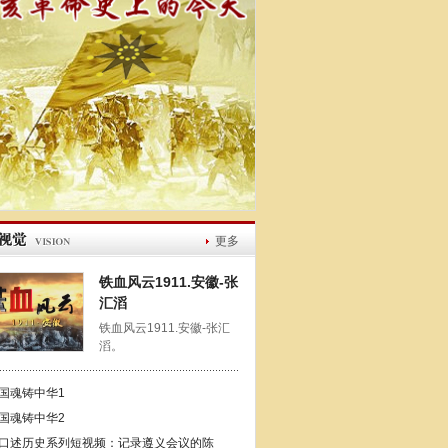
更多
铁血风云1911.安徽-张
汇滔
铁血风云1911.安徽-张汇
滔。
国魂铸中华1
国魂铸中华2
口述历史系列短视频：记录遵义会议的陈