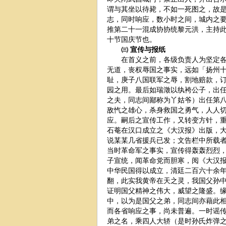
谓与其坐以待毙，不如一死图之，故
志，同时响应，数小时之间，城内之
推第二十一混成协协统黎元洪，主持
十节国庆节也。
㈢ 宣传与报纸
在首义之前，各级负责人为坚定各同
无道，丧权辱国之事实，远如「扬州
耻，庚子八国联军之辱，割地赔款，
园之用。最后如瑞澂以纨袴公子，出
之夫，同志间鄙称为丫姑爷）出任第
敌忾之雄心，杀身救国之勇气，人人
应。嗣后之宣传工作，又转变方针，
石菴在汉口成立之《大汉报》出版，
说某某几省援兵已发；文告栏中所载
当时革命军之事实，宣传得轰轰烈烈
子宣统，闻革命党而胆寒，阅《大汉
中华民国得以成立，清廷二百六十余
翻，此实我黄帝在天之灵，我国父孙
证明国父精神之伟大，威望之隆盛。
中，以为是国父之弟，同志间亦藉此
而各省响应之事，尚未普遍。一时谣
弟之名，乘四人大轿（是时孙氏炸弹