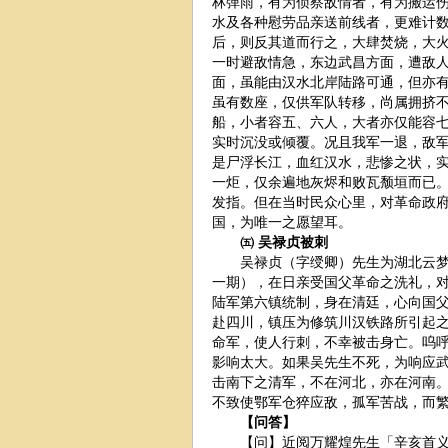
林弹雨，有为侦察敌情者，有为搬运
水及各种慰劳品亲送前线者，更难计
后，则反其道而行之，大肆焚烧，大
一时避敌情急，东边武昌方面，遭敌
面，虽能由汉水北岸陆路可通，但亦
虽有数座，仅供军队转移，尚属拥挤
船，小者容五、六人，大者亦仅能容
实时沉没或倾覆。况且我军一退，敌
是尸浮长江，血红汉水，悲惨之状，
一炬，仅余遍地灰烬和败瓦颓垣而已
发指。但在当时民众心里，对革命政
国，为唯一之愿望耳。
㈤ 吴禄贞被刺
吴禄贞（字绶卿）先生为湖北云梦县
一期），在日亲受国父革命之洗礼，
陆军第六镇统制，身在清廷，心向国
赴四川，镇压为修筑川汉铁路所引起
命军，使人行刺，不幸被击身亡。呜
影响太大。如果吴先生不死，为响应
击南下之清军，不在河北，亦在河南
不致使鄂军仓猝应敌，孤军苦战，而
【问答】
【问】近阅万耀煌先生「辛亥首义答