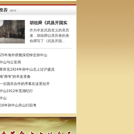
胡祖舜《武昌开国实
作为辛亥武昌首义的亲历
者，胡祖舜以亲历者的身
份撰写了《武昌开国...
925年海外侨胞深切悼念孙中山
中山与公安局
章所见1924年孙中山北上过沪盛况
南“师爷”的辛亥变奏
一次国共合作的序幕在这里拉开
中山1912年芜湖纪行
中山
916年孙中山舟山行踪考