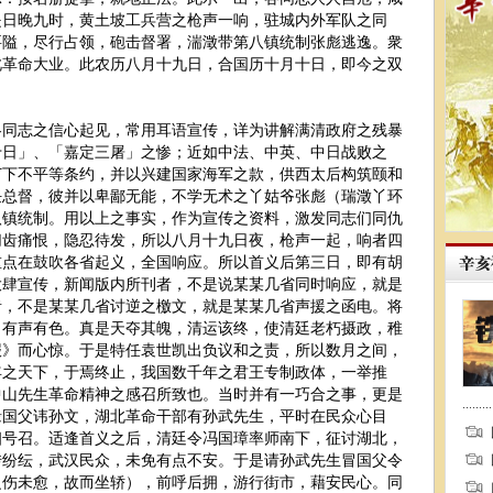
是日晚九时，黄土坡工兵营之枪声一响，驻城内外军队之同
要隘，尽行占领，砲击督署，湍澂带第八镇统制张彪逃逸。衆
此革命大业。此农历八月十九日，合国历十月十日，即今之双
志之信心起见，常用耳语宣传，详为讲解满清政府之残暴
十日」、「嘉定三屠」之惨；近如中法、中英、中日战败之
订下不平等条约，并以兴建国家海军之款，供西太后构筑颐和
任总督，彼并以卑鄙无能，不学无术之丫姑爷张彪（瑞澂丫环
八镇统制。用以上之事实，作为宣传之资料，激发同志们同仇
切齿痛恨，隐忍待发，所以八月十九日夜，枪声一起，响者四
重点在鼓吹各省起义，全国响应。所以首义后第三日，即有胡
大肆宣传，新闻版内所刊者，不是说某某几省同时响应，就是
者，不是某某几省讨逆之檄文，就是某某几省声援之函电。将
，有声有色。真是天夺其魄，清运该终，使清廷老朽摄政，稚
报》而心惊。于是特任袁世凯出负议和之责，所以数月之间，
年之天下，于焉终止，我国数千年之君王专制政体，一举推
中山先生革命精神之感召所致也。当时并有一巧合之事，更是
缘国父讳孙文，湖北革命干部有孙武先生，平时在民众心目
相号召。适逢首义之后，清廷令冯国璋率师南下，征讨湖北，
传纷纭，武汉民众，未免有点不安。于是请孙武先生冒国父令
之伤未愈，故而坐轿），前呼后拥，游行街市，藉安民心。同