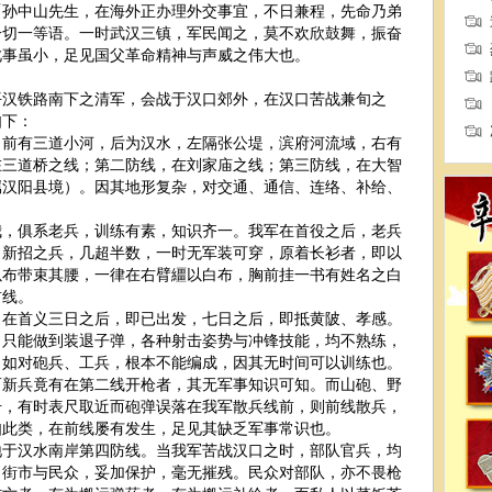
「孙中山先生，在海外正办理外交事宜，不日兼程，先命乃弟
一切一等语。一时武汉三镇，军民闻之，莫不欢欣鼓舞，振奋
此事虽小，足见国父革命精神与声威之伟大也。
铁路南下之清军，会战于汉口郊外，在汉口苦战兼旬之
如下：
有三道小河，后为汉水，左隔张公堤，滨府河流域，右有
在三道桥之线；第二防线，在刘家庙之线；第三防线，在大智
属汉阳县境）。因其地形复杂，对交通、通信、连络、补给、
俱系老兵，训练有素，知识齐一。我军在首役之后，老兵
，新招之兵，几超半数，一时无军装可穿，原着长衫者，即以
以布带束其腰，一律在右臂繮以白布，胸前挂一书有姓名之白
前线。
首义三日之后，即已出发，七日之后，即抵黄陂、孝感。
，只能做到装退子弹，各种射击姿势与冲锋技能，均不熟练，
。如对砲兵、工兵，根本不能编成，因其无时间可以训练也。
而新兵竟有在第二线开枪者，其无军事知识可知。而山砲、野
击，有时表尺取近而砲弹误落在我军散兵线前，则前线散兵，
如此类，在前线屡有发生，足见其缺乏军事常识也。
汉水南岸第四防线。当我军苦战汉口之时，部队官兵，均
口街市与民众，妥加保护，毫无摧残。民众对部队，亦不畏枪