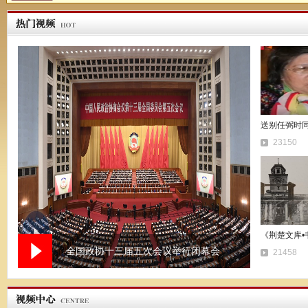
送别任弼时
23150
《荆楚文库•
全国政协十三届五次会议举行闭幕会
21458