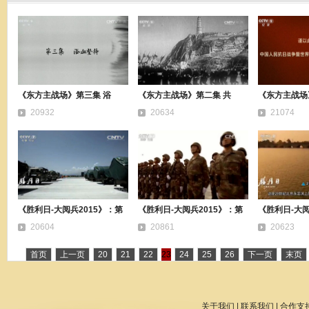
《东方主战场》第三集 浴
《东方主战场》第二集 共
《东方主战场
20932
20634
21074
《胜利日-大阅兵2015》：第
《胜利日-大阅兵2015》：第
《胜利日-大阅
20604
20861
20623
首页
上一页
20
21
22
23
24
25
26
下一页
末页
关于我们
|
联系我们
|
合作支