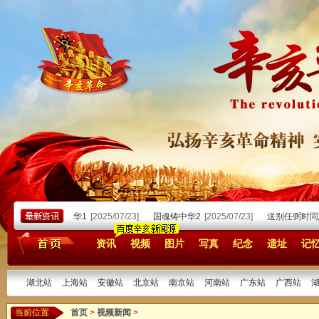
1/07]
国魂铸中华1
[2025/07/23]
国魂铸中华2
[2025/07/23]
送别任弼时同
资讯
视频
图片
写真
纪念
遗址
记
湖北站
上海站
安徽站
北京站
南京站
河南站
广东站
广西站
当前位置
首页
>
视频新闻
>