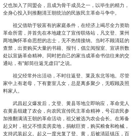
父也加入了同盟会，且成为骨干成员之一，以毕生的精力，
全身心投入到推翻清王朝统治的民族民主革命斗争中。
祖父借助于较富有的家庭条件，在经济上竭尽全力资助
革命所需，并首先在本地建立了宣传联络站，凡文登、莱州
两地胸怀革命思想的志士，无不热情接纳。当时不顾清廷的
查禁，出资购买大量的书籍、报刊，倡立阅报室、宣讲所数
处以宣扬革命精神。同时把自己的家当成革命书信往来的交
通站，有“邮筒往返无虚日”之说。
祖父经常外出活动，不时往返登、莱及东北等地。尽管
家中上有老母，下有妻室儿女，总是离多聚少，无暇顾及照
料家人。
武昌起义爆发后，文登、黄县等地立即响应，革命党人
在黄县组建了农会，向农民宣传民主革命精神，号召农民参
加推翻满清王朝的革命活动，祖父被选为农会会长。在筹备
起义时，祖父不惜卖房卖地，捐献巨资，购买粮食和枪械，
支持武装起义。起义一度光复了登、黄，后被清廷镇压，百