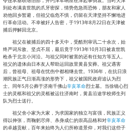
令连承基联络旧部，并约津军响应在津起事倒袁。当时天津
到处布满袁世凯的爪牙密探，情势危急而恐怖，朋友和家人
劝他回乡暂避，但祖父临危不惧，仍留在天津坚持不懈地进
行革命活动。不幸被奸人告密，于1913年8月22日在天津被
捕后押解回北京。
祖父在被捕后的四十多天中，受酷刑审讯二十余次，始
终严词斥敌、坚贞不屈，最后竟于1913年10月3日被袁世凯
枪杀于北京小河沿。与祖父同时被害的还有任知方等五人。
祖父的遗体由日本友人帮助运回故里黄县安葬。祖父遇害
后，曾祖母、祖母在忧伤中都相继去世。1936年，在抗日浪
潮民族正气日渐高涨的形势下，祖父被国民政府追认为烈
士。同年5月公葬于济南千佛山
辛亥革命
烈士墓。当徐镜心烈
士的灵柩和祖父的灵柩被运往济南时，黄县沿途学校师生列
队为烈士送行。
祖父舍小家为大家，为求国家的独立与富强，民族正义
得以伸张，而鞠躬尽瘁、杀身成仁的崇高品格和对
辛亥革命
的卓越贡献，百年来始终为人们所称道景仰，对我们这些子