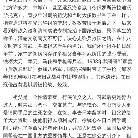
北方许多大、中城市，甚至远及海参崴（今俄罗斯符拉迪沃
斯托克）。青少年时期的祖父和当时大多数书香子弟一样，
抱着通过科举光宗耀祖的梦想，孜孜苦读于寒窗之下。后来
看到外敌入侵和清朝腐败专制统治下国家残破、民不聊生的
样子，深感文弱苟安不可行，决心走强兵救国之路。在十八
岁时弃文习武，并取得武庠生的名分。我们还记得在抗日战
争前，家中的阁房尚存许多祖父当年习武所用的强弓硬箭、
铁柄大刀、军刀、马鞍和手枪等兵器。1938年我哥哥邹家善
（后改名邹民）参加八路军，回家探亲时带走了手枪（邹家
善1939年6月在与日寇战斗中壮烈牺牲）。其他遗物则在日
寇侵占黄县以后被抢劫、烧毁。
祖父是一个性情豪爽、行侠仗义之人。习武后更是膂力
过人，时常盘马弯弓，交友甚广。与徐镜心、李召南等人更
是情同手足的生死之交。在徐、李去日本留学时，祖父曾给
予大力资助，使他们得以顺利成行。徐镜心在日本留学期
间，结识了革命先行者孙中山，并加入同盟会，回国后成为
同盟会在中国北方的重要领导人。正是在徐公的引介下，祖