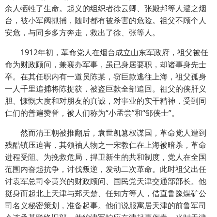
余人牺牲了生命。起义的组织者徐云卿、张殿邦等人避之烟
台，被小军阀抓捕，随时都有被杀害的危险。祖父不顾个人
安危，与同乡多方奔走，救出了徐、张等人。
1912年初，革命党人在烟台成立山东军政府，祖父被任
命为财政顾问，兼襄办军事，虽已身居要职，却诸事身先士
卒。在其任职内有一道员陈某，窃巨款逃往上海，祖父孤身
一人千里追捕将陈捉获，被盗巨款全部追回。祖父的侠肝义
胆、慷慨大度和对朋友的真诚，对事业的实干精神，受到同
仁们的普遍赞誉，被人们称为“小孟尝”和“邹侠士”。
然而清王朝被推翻后，袁世凯篡权谋国，革命党人遭到
残酷镇压迫害，其领袖人物之一宋教仁在上海被暗杀，革命
进程受阻。为挽救危局，捍卫新生的共和制度，党人在全国
范围内奋起抗争，讨伐叛逆，发动二次革命。此时祖父出任
讨袁军总司令黄兴的财政顾问、国民党天津交通部部长。他
挺身而起北上天津与郑天楚、任知方等人，借直鲁豫煤矿公
司名义秘密策划，准备起事。他们说服寓居天津的前鲁军司