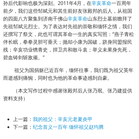
孙后代影响也极为深刻。2011年4月，在
辛亥革命
一百周年
前夕，我们这些邹斌元和其生前好友张殿邦的后人，从祖国
的四面八方聚集到济南千佛山
辛亥革命
山东烈士墓前瞻拜了
先祖邹斌元烈士。为了表达对先祖的崇敬和缅怀之情，我们
还撰写了祭文，此也可谓其革命一生的真实写照：“燕子青松
伴长眠，拳拳灵胆可垂天；抛却小康为国破，跻身同盟报民
残；辛亥功业镌青史，捍卫共和敢斗袁；举义未果身先死，
碧血铸剑斩敌顽。”
祖父为国捐躯已近百年，缅怀往事，我们既为祖父英年
而逝感到痛惋，同时也为他的革命事迹感到自豪。
（本文写作过程中感谢张殿邦后人张乃珉、张乃建提供
资料支持）
上一篇：
我的祖父：辛亥元老夏炎甲
下一篇：
纪念首义一百年 缅怀祖父赵均腾