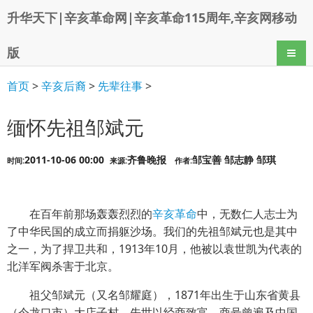
升华天下|辛亥革命网|辛亥革命115周年,辛亥网移动
版
导航
首页
>
辛亥后裔
>
先辈往事
>
缅怀先祖邹斌元
2011-10-06 00:00
齐鲁晚报
邹宝善 邹志静 邹琪
时间:
来源:
作者:
在百年前那场轰轰烈烈的
辛亥革命
中，无数仁人志士为
了中华民国的成立而捐躯沙场。我们的先祖邹斌元也是其中
之一，为了捍卫共和，1913年10月，他被以袁世凯为代表的
北洋军阀杀害于北京。
祖父邹斌元（又名邹耀庭），1871年出生于山东省黄县
（今龙口市）大店子村。先世以经商致富，商号曾遍及中国