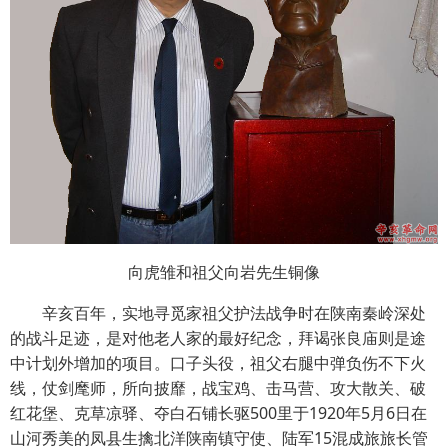
向虎雏和祖父向岩先生铜像
辛亥百年，实地寻觅家祖父护法战争时在陕南秦岭深处
的战斗足迹，是对他老人家的最好纪念，拜谒张良庙则是途
中计划外增加的项目。口子头役，祖父右腿中弹负伤不下火
线，仗剑麾师，所向披靡，战宝鸡、击马营、攻大散关、破
红花堡、克草凉驿、夺白石铺长驱500里于1920年5月6日在
山河秀美的凤县生擒北洋陕南镇守使、陆军15混成旅旅长管