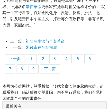
父90年前捉放管金聚的画面，只是他革命生涯中的一小片
段。正如著名
辛亥革命
史学家贺觉非对祖父这样评价的：“就
其一生言行看来，真如金刚化身，反清、反袁、护法、北
伐，以及谴责日本军国主义，抨击蒋介石政权等，非有卓识
大勇，安能如此。”
上一篇：
祖父马宗汉与辛亥革命
下一篇：
朱镜宙在辛亥前后
上一页
1
2
3
4
5
6
7
8
9
下一页
本网为公益网站，尊重版权，转载文章若侵犯您的权益，请
联系我们，确认后将立即删除，恕不另行通知，我们不承担
因转载产生的连带责任
最近关注