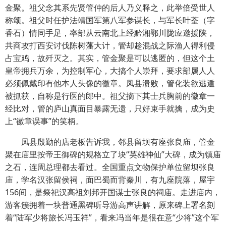
金聚。祖父念其系先贤管仲的后人乃义释之，此举倍受世人
称颂。祖父时任护法靖国军第八军参谋长，与军长叶荃（字
香石）情同手足，率部从云南北上经黔湘鄂川陇应邀援陕，
共商攻打西安讨伐陈树藩大计，管却趁混战之际渔人得利侵
占宝鸡，故歼灭之。其实，管金聚是可以逃匿的，但这个土
皇帝拥兵万余，为控制军心，大搞个人崇拜，要求部属人人
必须佩戴印有他本人头像的徽章。凤县溃败，管化装欲逃遁
被抓获，自称是行医的郎中。祖父摘下其士兵胸前的徽章一
经比对，管的庐山真面目暴露无遗，只好束手就擒，成为史
上“徽章误事”的笑柄。
凤县殷勤的店老板告诉我，邻县留坝有座张良庙，管金
聚在庙里按帝王御碑的规格立了块“英雄神仙”大碑，成为镇庙
之石，连周总理都去看过。全国重点文物保护单位留坝张良
庙，学名汉张留侯祠，面巴蜀而背秦川，有九座院落，屋宇
156间，是祭祀汉高祖刘邦开国谋士张良的祠庙。走进庙内，
游客簇拥着一块普通黑碑听导游高声讲解，原来碑上署名刻
着“陆军少将旅长冯玉祥”，看来冯当年是很在意“少将”这个军