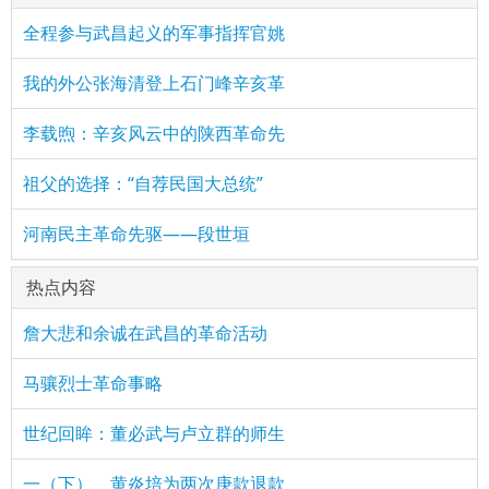
全程参与武昌起义的军事指挥官姚
我的外公张海清登上石门峰辛亥革
李载煦：辛亥风云中的陕西革命先
祖父的选择：“自荐民国大总统”
河南民主革命先驱——段世垣
热点内容
詹大悲和余诚在武昌的革命活动
马骧烈士革命事略
世纪回眸：董必武与卢立群的师生
一（下） 黄炎培为两次庚款退款