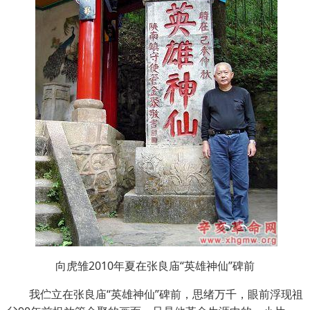
向虎雏2010年夏在张良庙“英雄神仙”碑前
我伫立在张良庙“英雄神仙”碑前，思绪万千，眼前浮现祖