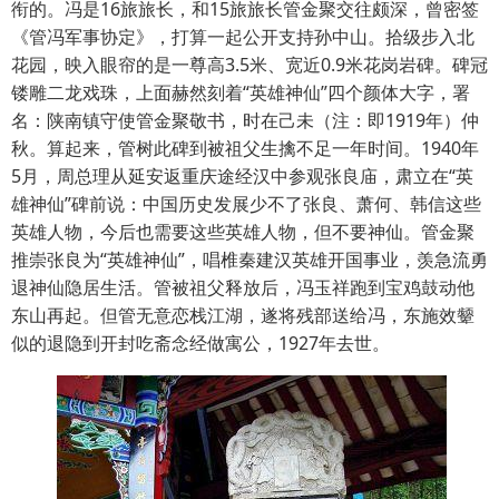
衔的。冯是16旅旅长，和15旅旅长管金聚交往颇深，曾密签
《管冯军事协定》，打算一起公开支持孙中山。拾级步入北
花园，映入眼帘的是一尊高3.5米、宽近0.9米花岗岩碑。碑冠
镂雕二龙戏珠，上面赫然刻着“英雄神仙”四个颜体大字，署
名：陕南镇守使管金聚敬书，时在己未（注：即1919年）仲
秋。算起来，管树此碑到被祖父生擒不足一年时间。1940年
5月，周总理从延安返重庆途经汉中参观张良庙，肃立在“英
雄神仙”碑前说：中国历史发展少不了张良、萧何、韩信这些
英雄人物，今后也需要这些英雄人物，但不要神仙。管金聚
推崇张良为“英雄神仙”，唱椎秦建汉英雄开国事业，羡急流勇
退神仙隐居生活。管被祖父释放后，冯玉祥跑到宝鸡鼓动他
东山再起。但管无意恋栈江湖，遂将残部送给冯，东施效颦
似的退隐到开封吃斋念经做寓公，1927年去世。