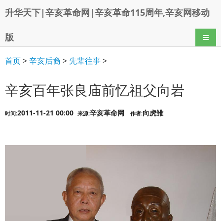
升华天下|辛亥革命网|辛亥革命115周年,辛亥网移动
版
导航
首页
>
辛亥后裔
>
先辈往事
>
辛亥百年张良庙前忆祖父向岩
2011-11-21 00:00
辛亥革命网
向虎雏
时间:
来源:
作者: